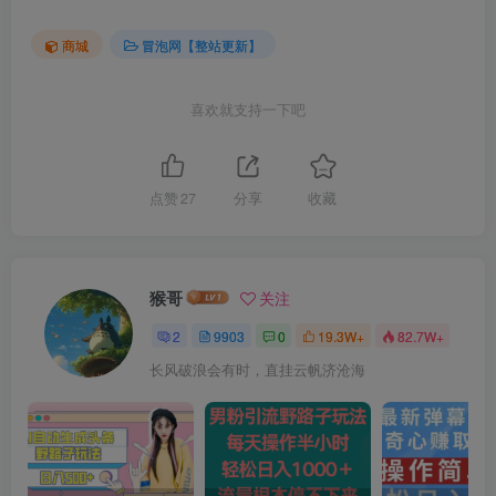
商城
冒泡网【整站更新】
喜欢就支持一下吧
点赞
27
分享
收藏
猴哥
关注
2
9903
0
19.3W+
82.7W+
长风破浪会有时，直挂云帆济沧海