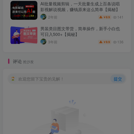
AI批量视频剪辑，一天批量生成上百条说唱
影视解说视频，赚钱原来这么简单【揭秘】
141
2年前
9.9
￥
男装类目图文带货，简单操作，新手小白也
可日入500+【揭秘】
136
3年前
9.9
￥
评论
抢沙发
欢迎您留下宝贵的见解！
提交