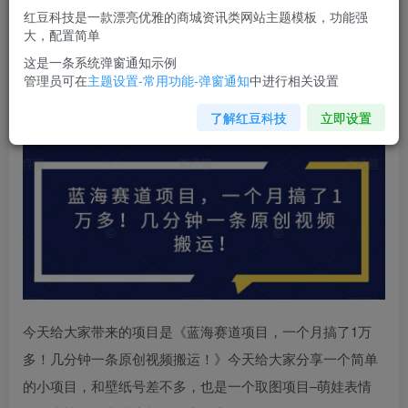
红豆科技是一款漂亮优雅的商城资讯类网站主题模板，功能强
您当前未登录！建议登陆后购买，可保存购买订单
大，配置简单
这是一条系统弹窗通知示例
管理员可在
主题设置-常用功能-弹窗通知
中进行相关设置
蓝海赛道项目
，一个月搞了1万多！几分钟一条原创视频搬
运！
了解红豆科技
立即设置
今天给大家带来的项目是《蓝海赛道项目，一个月搞了1万
多！几分钟一条原创视频搬运！》今天给大家分享一个简单
的小项目，和壁纸号差不多，也是一个取图项目–萌娃表情