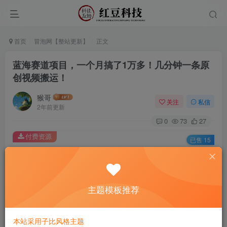
首页
冒泡网【整站更新】
正文
蓝海赛道项目，一个月搞了1万多！几分钟一条原
创视频搬运！
猴哥
关注
私信
2年前更新
0
73
27
付费资源
已售 15
蓝海赛道项目，一个月搞了1万多！几分钟一条原创视频搬运！
此内容为付费资源，请付费后查看
9.9
主题模板推荐
￥
免费
免费
黄金会员
钻石会员
本站采用子比风格主题
立即购买