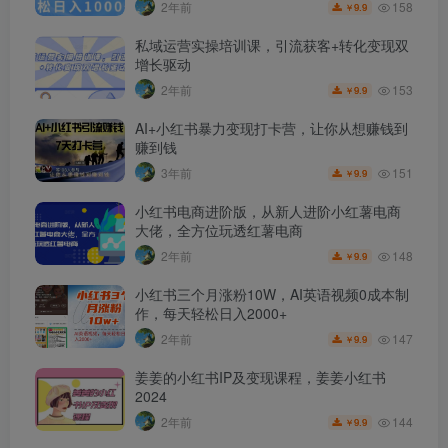
158
2年前
9.9
￥
私域运营实操培训课，引流获客+转化变现双
增长驱动
153
2年前
9.9
￥
AI+小红书暴力变现打卡营，让你从想赚钱到
赚到钱
151
3年前
9.9
￥
小红书电商进阶版，从新人进阶小红薯电商
大佬，全方位玩透红薯电商
148
2年前
9.9
￥
小红书三个月涨粉10W，AI英语视频0成本制
作，每天轻松日入2000+
147
2年前
9.9
￥
姜姜的小红书IP及变现课程，姜姜小红书
2024
144
2年前
9.9
￥