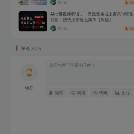
2年前
9
￥
AI批量视频剪辑，一天批量生成上百条说唱
视频，赚钱原来这么简单【揭秘】
2年前
9
￥
评论
抢沙发
昵称
昵称
表情
代码
图片