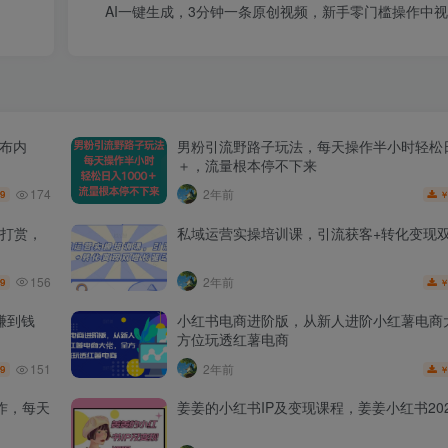
AI一键生成，3分钟一条原创视频，新手零门槛操作中
发布内
男粉引流野路子玩法，每天操作半小时轻松日
＋，流量根本停不下来
174
2年前
.9
打赏，
私域运营实操培训课，引流获客+转化变现
156
2年前
.9
赚到钱
小红书电商进阶版，从新人进阶小红薯电商
方位玩透红薯电商
151
2年前
.9
作，每天
姜姜的小红书IP及变现课程，姜姜小红书202