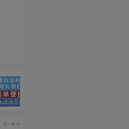
抖音弹幕最新玩法，利用粉丝好奇心赚取礼物打赏，轻松日入1000+
私域运营实操培训课，引流获客+转化变现双增长驱动
AI+小红书暴力变现打卡营，让你从想赚钱到赚到钱
下一篇