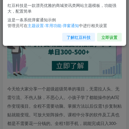
您当前未登录！建议登陆后购买，可保存购买订单
红豆科技是一款漂亮优雅的商城资讯类网站主题模板，功能强
大，配置简单
AI写作变现全程复制粘贴
，单号单日300-500+
这是一条系统弹窗通知示例
管理员可在
主题设置-常用功能-弹窗通知
中进行相关设置
了解红豆科技
立即设置
今天给大家分享一个超级超级简单的项目，无需拉人头、无
需引流、不伤人脉，不恶心人。小孩子学了都能操作的AI写
作变现项目。全程不需要动脑。掌握方法以后仅需1步复制粘
贴就能变现。可放大矩阵操作。课程中分享的软件及工具也
都是不需要花一分钱的。全程1部手机，就能完成日入300-