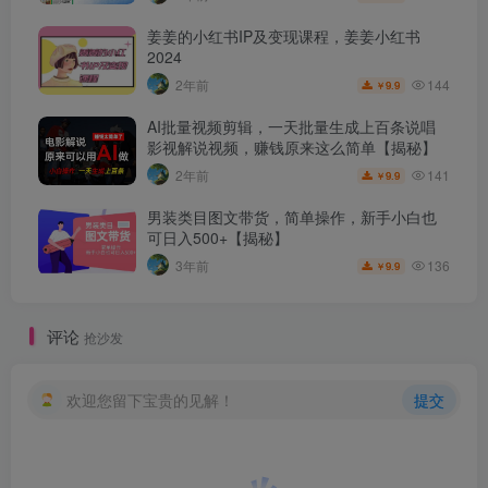
姜姜的小红书IP及变现课程，姜姜小红书
2024
144
2年前
9.9
￥
AI批量视频剪辑，一天批量生成上百条说唱
影视解说视频，赚钱原来这么简单【揭秘】
141
2年前
9.9
￥
男装类目图文带货，简单操作，新手小白也
可日入500+【揭秘】
136
3年前
9.9
￥
评论
抢沙发
欢迎您留下宝贵的见解！
提交