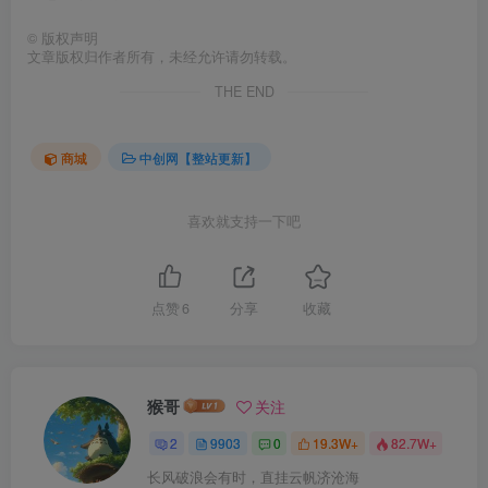
©
版权声明
文章版权归作者所有，未经允许请勿转载。
THE END
商城
中创网【整站更新】
喜欢就支持一下吧
点赞
6
分享
收藏
猴哥
关注
2
9903
0
19.3W+
82.7W+
长风破浪会有时，直挂云帆济沧海