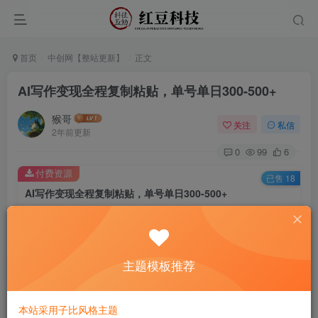
首页
中创网【整站更新】
正文
AI写作变现全程复制粘贴，单号单日300-500+
猴哥
关注
私信
2年前更新
0
99
6
付费资源
已售 18
AI写作变现全程复制粘贴，单号单日300-500+
此内容为付费资源，请付费后查看
9.9
￥
主题模板推荐
免费
免费
黄金会员
钻石会员
立即购买
本站采用子比风格主题