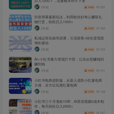
日入1000＋，流量根本停不下来
160
2年前
9.9
￥
抖音弹幕最新玩法，利用粉丝好奇心赚取礼
物打赏，轻松日入1000+
156
2年前
9.9
￥
私域运营实操培训课，引流获客+转化变现双
增长驱动
153
2年前
9.9
￥
AI+小红书暴力变现打卡营，让你从想赚钱到
赚到钱
151
3年前
9.9
￥
小红书电商进阶版，从新人进阶小红薯电商
大佬，全方位玩透红薯电商
148
2年前
9.9
￥
小红书三个月涨粉10W，AI英语视频0成本制
作，每天轻松日入2000+
147
2年前
9.9
￥