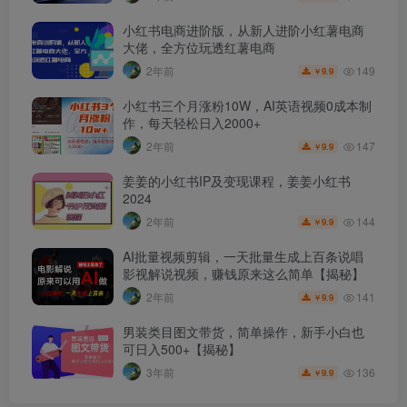
小红书电商进阶版，从新人进阶小红薯电商
大佬，全方位玩透红薯电商
149
2年前
9.9
￥
小红书三个月涨粉10W，AI英语视频0成本制
作，每天轻松日入2000+
147
2年前
9.9
￥
姜姜的小红书IP及变现课程，姜姜小红书
2024
144
2年前
9.9
￥
AI批量视频剪辑，一天批量生成上百条说唱
影视解说视频，赚钱原来这么简单【揭秘】
141
2年前
9.9
￥
男装类目图文带货，简单操作，新手小白也
可日入500+【揭秘】
136
3年前
9.9
￥