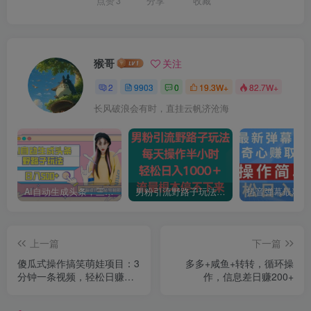
点赞
3
分享
收藏
猴哥
关注
2
9903
0
19.3W+
82.7W+
长风破浪会有时，直挂云帆济沧海
AI自动生成头条，三天必起号，三分钟轻松发布内容，复制粘贴，保姆级教…
男粉引流野路子玩法，每天操作半小时轻松日入1000＋，流量根本停不下来
上一篇
下一篇
傻瓜式操作搞笑萌娃项目：3
多多+咸鱼+转转，循环操
分钟一条视频，轻松日赚
作，信息差日赚200+
300+