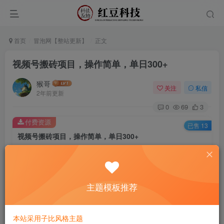
首页
冒泡网【整站更新】
正文
视频号搬砖项目，操作简单，单日300+
猴哥
关注
私信
2年前更新
0
69
3
付费资源
已售 13
视频号搬砖项目，操作简单，单日300+
此内容为付费资源，请付费后查看
9.9
￥
主题模板推荐
免费
免费
黄金会员
钻石会员
立即购买
本站采用子比风格主题