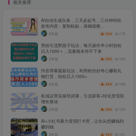
相关推荐
AI自动生成头条，三天必起号，三分钟轻松
发布内容，复制粘贴，保姆级教…
175
2年前
9.9
￥
男粉引流野路子玩法，每天操作半小时轻松
日入1000＋，流量根本停不下来
160
2年前
9.9
￥
抖音弹幕最新玩法，利用粉丝好奇心赚取礼
物打赏，轻松日入1000+
158
2年前
9.9
￥
私域运营实操培训课，引流获客+转化变现双
增长驱动
153
2年前
9.9
￥
AI+小红书暴力变现打卡营，让你从想赚钱到
赚到钱
151
3年前
9.9
￥