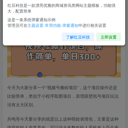
您当前未登录！建议登陆后购买，可保存购买订单
红豆科技是一款漂亮优雅的商城资讯类网站主题模板，功能强
大，配置简单
视频号搬砖项目
，操作简单，单日300+
这是一条系统弹窗通知示例
管理员可在
主题设置-常用功能-弹窗通知
中进行相关设置
了解红豆科技
立即设置
今天为大家分享一个“
视频号搬砖项目
”，这个项目操作还是
比较简单，类似于小程序取图项目，原理跟壁纸号项目玩法
没有太大区别。
共鸣哥今天要分享的就是以上这种萌娃表情包，主要是这种
内容年轻人非常喜欢，可以说大多数年轻人手机有上百个表