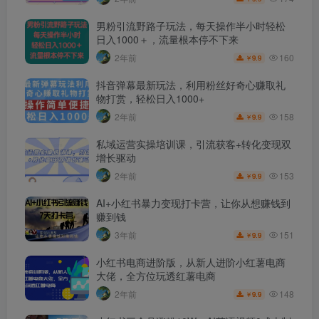
男粉引流野路子玩法，每天操作半小时轻松
日入1000＋，流量根本停不下来
160
2年前
9.9
￥
抖音弹幕最新玩法，利用粉丝好奇心赚取礼
物打赏，轻松日入1000+
158
2年前
9.9
￥
私域运营实操培训课，引流获客+转化变现双
增长驱动
153
2年前
9.9
￥
AI+小红书暴力变现打卡营，让你从想赚钱到
赚到钱
151
3年前
9.9
￥
小红书电商进阶版，从新人进阶小红薯电商
大佬，全方位玩透红薯电商
148
2年前
9.9
￥