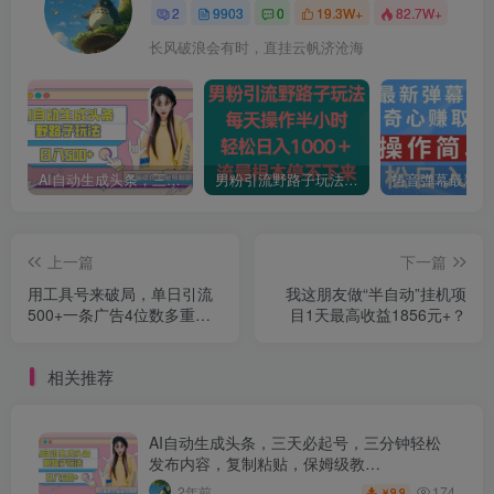
2
9903
0
19.3W+
82.7W+
长风破浪会有时，直挂云帆济沧海
AI自动生成头条，三天必起号，三分钟轻松发布内容，复制粘贴，保姆级教…
男粉引流野路子玩法，每天操作半小时轻松日入1000＋，流量根本停不下来
上一篇
下一篇
用工具号来破局，单日引流
我这朋友做“半自动”挂机项
500+一条广告4位数多重收
目1天最高收益1856元+？
益变现玩儿法【揭秘】
相关推荐
AI自动生成头条，三天必起号，三分钟轻松
发布内容，复制粘贴，保姆级教…
174
2年前
9.9
￥