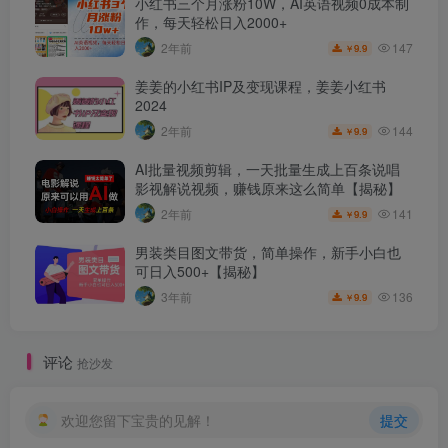
小红书三个月涨粉10W，AI英语视频0成本制
作，每天轻松日入2000+
147
2年前
9.9
￥
姜姜的小红书IP及变现课程，姜姜小红书
2024
144
2年前
9.9
￥
AI批量视频剪辑，一天批量生成上百条说唱
影视解说视频，赚钱原来这么简单【揭秘】
141
2年前
9.9
￥
男装类目图文带货，简单操作，新手小白也
可日入500+【揭秘】
136
3年前
9.9
￥
评论
抢沙发
欢迎您留下宝贵的见解！
提交