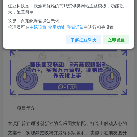
红豆科技是一款漂亮优雅的商城资讯类网站主题模板，功能强
您当前未登录！建议登陆后购买，可保存购买订单
大，配置简单
这是一条系统弹窗通知示例
管理员可在
主题设置-常用功能-弹窗通知
中进行相关设置
音乐图文联动
，3天高效吸粉3万+，实现万元营收，简易操
作无忧上手
了解红豆科技
立即设置
一、项目简介
本项目旨在通过创新性的音乐图文搭配，打造出触动人心的
文案号，实现高效吸粉并最终实现盈利。类似于在朋友圈分