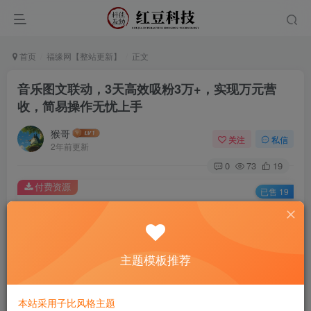
首页
福缘网【整站更新】
正文
音乐图文联动，3天高效吸粉3万+，实现万元营
收，简易操作无忧上手
猴哥
关注
私信
2年前更新
0
73
19
付费资源
已售 19
音乐图文联动，3天高效吸粉3万+，实现万元营收，简易操作无忧上手
此内容为付费资源，请付费后查看
9.9
主题模板推荐
￥
免费
免费
黄金会员
钻石会员
本站采用子比风格主题
立即购买