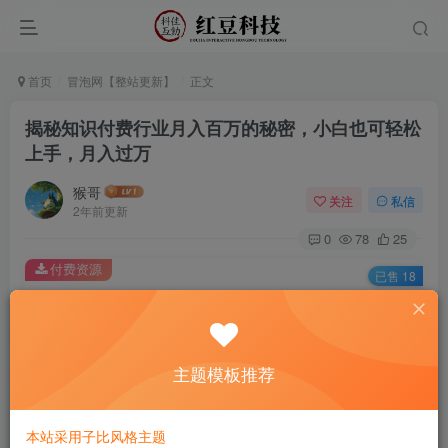
首页
冒泡网【整站更新】
正文
揭秘知识付费行业月入百万的秘密，小白也可轻松
上手，月入过万
猴哥
关注
私信
2年前更新
0
78
25
付费资源
已售 18
揭秘知识付费行业月入百万的秘密，小白也可轻松上手，月入过万
此内容为付费资源，请付费后查看
9.9
主题模板推荐
￥
免费
免费
黄金会员
钻石会员
本站采用子比风格主题
立即购买