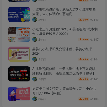
小红书电商进阶版，从新人进阶小红薯电商
大佬，全方位玩透红薯电商
149
2年前
9.9
￥
小红书三个月涨粉10W，AI英语视频0成本制
作，每天轻松日入2000+
147
2年前
9.9
￥
姜姜的小红书IP及变现课程，姜姜小红书
2024
144
2年前
9.9
￥
AI批量视频剪辑，一天批量生成上百条说唱
影视解说视频，赚钱原来这么简单【揭秘】
141
2年前
9.9
￥
男装类目图文带货，简单操作，新手小白也
可日入500+【揭秘】
136
3年前
9.9
￥