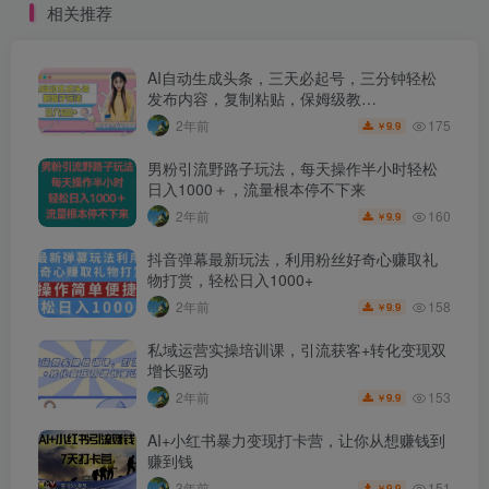
相关推荐
AI自动生成头条，三天必起号，三分钟轻松
发布内容，复制粘贴，保姆级教…
175
2年前
9.9
￥
男粉引流野路子玩法，每天操作半小时轻松
日入1000＋，流量根本停不下来
160
2年前
9.9
￥
抖音弹幕最新玩法，利用粉丝好奇心赚取礼
物打赏，轻松日入1000+
158
2年前
9.9
￥
私域运营实操培训课，引流获客+转化变现双
增长驱动
153
2年前
9.9
￥
AI+小红书暴力变现打卡营，让你从想赚钱到
赚到钱
151
3年前
9.9
￥