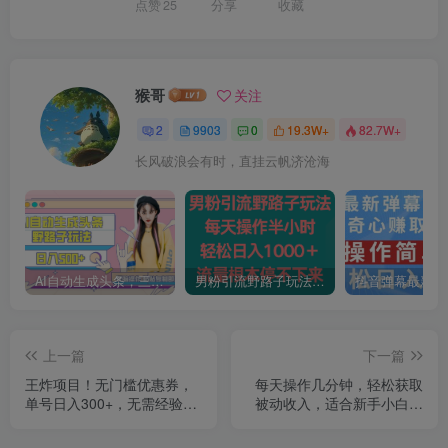
点赞
25
分享
收藏
猴哥
关注
2
9903
0
19.3W+
82.7W+
长风破浪会有时，直挂云帆济沧海
AI自动生成头条，三天必起号，三分钟轻松发布内容，复制粘贴，保姆级教…
男粉引流野路子玩法，每天操作半小时轻松日入1000＋，流量根本停不下来
上一篇
下一篇
王炸项目！无门槛优惠券，
每天操作几分钟，轻松获取
单号日入300+，无需经验直
被动收入，适合新手小白的
接上手
副业项目