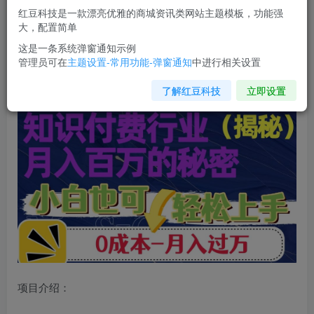
红豆科技是一款漂亮优雅的商城资讯类网站主题模板，功能强
您当前未登录！建议登陆后购买，可保存购买订单
大，配置简单
这是一条系统弹窗通知示例
管理员可在
主题设置-常用功能-弹窗通知
中进行相关设置
揭秘知识付费行业月入百万的秘密，小白也可轻松上手，月
入过万
了解红豆科技
立即设置
项目介绍：