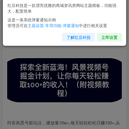
红豆科技是一款漂亮优雅的商城资讯类网站主题模板，功能强
您当前未登录！建议登陆后购买，可保存购买订单
大，配置简单
这是一条系统弹窗通知示例
管理员可在
主题设置-常用功能-弹窗通知
中进行相关设置
探索全新蓝海！抖音风景号掘金计划，让你每天轻松赚取
100+的收入
了解红豆科技
立即设置
抖音风景号新玩法，播放量10w+,每天轻轻松松日赚100+,从