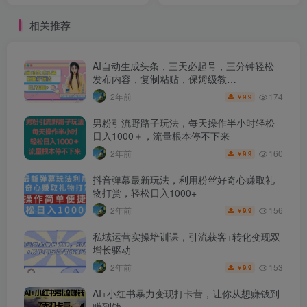
相关推荐
AI自动生成头条，三天必起号，三分钟轻松
发布内容，复制粘贴，保姆级教…
174
2年前
9.9
￥
男粉引流野路子玩法，每天操作半小时轻松
日入1000＋，流量根本停不下来
160
2年前
9.9
￥
抖音弹幕最新玩法，利用粉丝好奇心赚取礼
物打赏，轻松日入1000+
156
2年前
9.9
￥
私域运营实操培训课，引流获客+转化变现双
增长驱动
153
2年前
9.9
￥
AI+小红书暴力变现打卡营，让你从想赚钱到
赚到钱