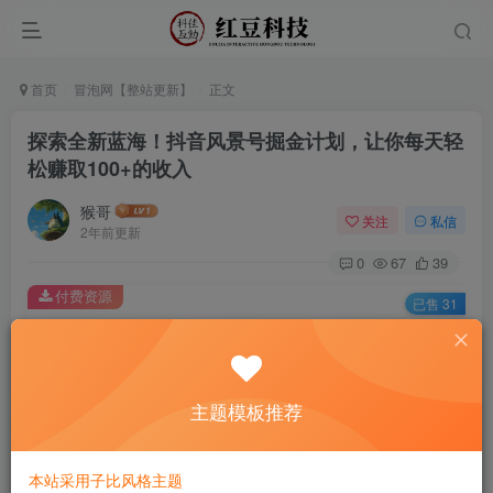
首页
冒泡网【整站更新】
正文
探索全新蓝海！抖音风景号掘金计划，让你每天轻
松赚取100+的收入
猴哥
关注
私信
2年前更新
0
67
39
付费资源
已售 31
探索全新蓝海！抖音风景号掘金计划，让你每天轻松赚取100+的收入
此内容为付费资源，请付费后查看
9.9
主题模板推荐
￥
免费
免费
黄金会员
钻石会员
本站采用子比风格主题
立即购买