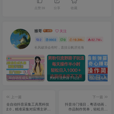
点赞
39
分享
收藏
猴哥
关注
2
9903
0
19.3W+
82.7W+
长风破浪会有时，直挂云帆济沧海
AI自动生成头条，三天必起号，三分钟轻松发布内容，复制粘贴，保姆级教…
男粉引流野路子玩法，每天操作半小时轻松日入1000＋，流量根本停不下来
上一篇
下一篇
全自动抖音采集工具黑科技
抖音冷门项目，粤语动画，
2.0，精准采集对应博主评论
作品制作简单，轻松月入
区用户
1w+