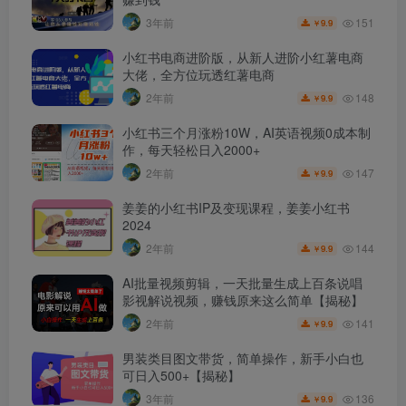
151
3年前
9.9
￥
小红书电商进阶版，从新人进阶小红薯电商
大佬，全方位玩透红薯电商
148
2年前
9.9
￥
小红书三个月涨粉10W，AI英语视频0成本制
作，每天轻松日入2000+
147
2年前
9.9
￥
姜姜的小红书IP及变现课程，姜姜小红书
2024
144
2年前
9.9
￥
AI批量视频剪辑，一天批量生成上百条说唱
影视解说视频，赚钱原来这么简单【揭秘】
141
2年前
9.9
￥
男装类目图文带货，简单操作，新手小白也
可日入500+【揭秘】
136
3年前
9.9
￥