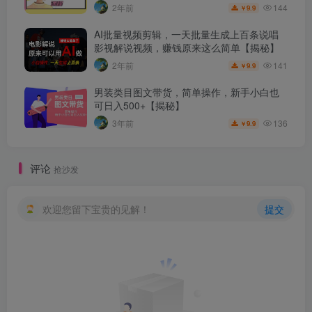
144
2年前
9.9
￥
AI批量视频剪辑，一天批量生成上百条说唱
影视解说视频，赚钱原来这么简单【揭秘】
141
2年前
9.9
￥
男装类目图文带货，简单操作，新手小白也
可日入500+【揭秘】
136
3年前
9.9
￥
评论
抢沙发
欢迎您留下宝贵的见解！
提交