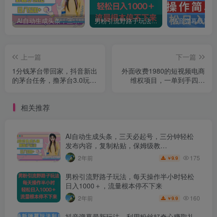
AI自动生成头条，三天必起号，三分钟轻松发布内容，复制粘贴，保姆级教…
男粉引流野路子玩法，每天操作半小时轻松日入1000＋，流量根本停不下来
上一篇
下一篇
1分钱茅台带回家，抖音新出
外面收费1980的短视频电商
的茅台任务，撸茅台3.0玩法
维权项目，一单到手四位
【揭秘】
数，喂饭级教学，人人都能
月入过万【仅揭秘】
相关推荐
AI自动生成头条，三天必起号，三分钟轻松
发布内容，复制粘贴，保姆级教…
175
2年前
9.9
￥
男粉引流野路子玩法，每天操作半小时轻松
日入1000＋，流量根本停不下来
160
2年前
9.9
￥
抖音弹幕最新玩法，利用粉丝好奇心赚取礼