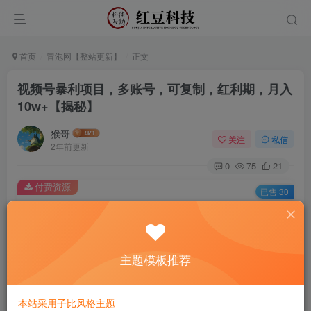
首页
冒泡网【整站更新】
正文
视频号暴利项目，多账号，可复制，红利期，月入
10w+【揭秘】
猴哥
关注
私信
2年前更新
0
75
21
付费资源
已售 30
视频号暴利项目，多账号，可复制，红利期，月入10w+【揭秘】
此内容为付费资源，请付费后查看
9.9
主题模板推荐
￥
免费
免费
黄金会员
钻石会员
本站采用子比风格主题
立即购买