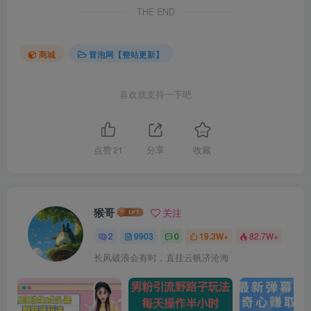
THE END
商城
冒泡网【整站更新】
喜欢就支持一下吧
点赞
21
分享
收藏
猴哥
关注
2
9903
0
19.3W+
82.7W+
长风破浪会有时，直挂云帆济沧海