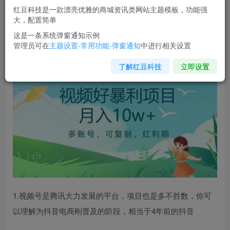
红豆科技是一款漂亮优雅的商城资讯类网站主题模板，功能强
您当前未登录！建议登陆后购买，可保存购买订单
大，配置简单
这是一条系统弹窗通知示例
管理员可在
主题设置-常用功能-弹窗通知
中进行相关设置
视频号暴利项目
，多账号，可复制，红利期，月入10w+【揭
秘】
了解红豆科技
立即设置
1.视频号是腾讯大力发展的平台，项目也是多不胜数，你可
以理解为抖音电商刚普及的阶段，相当于4年前的抖音