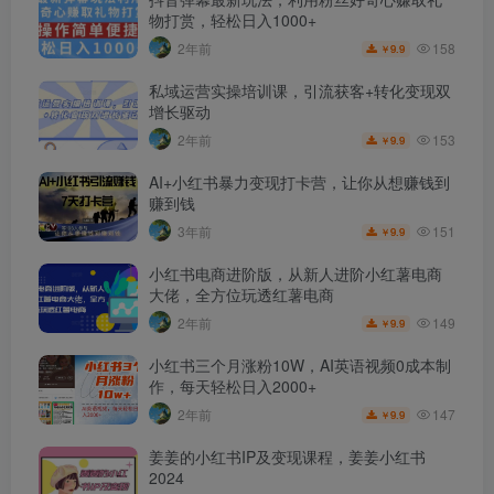
物打赏，轻松日入1000+
158
2年前
9.9
￥
私域运营实操培训课，引流获客+转化变现双
增长驱动
153
2年前
9.9
￥
AI+小红书暴力变现打卡营，让你从想赚钱到
赚到钱
151
3年前
9.9
￥
小红书电商进阶版，从新人进阶小红薯电商
大佬，全方位玩透红薯电商
149
2年前
9.9
￥
小红书三个月涨粉10W，AI英语视频0成本制
作，每天轻松日入2000+
147
2年前
9.9
￥
姜姜的小红书IP及变现课程，姜姜小红书
2024