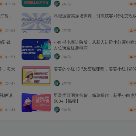
174
2年前
.9
打赏，
私域运营实操培训课，引流获客+转化变现
158
2年前
.9
赚到钱
小红书电商进阶版，从新人进阶小红薯电商
方位玩透红薯电商
151
2年前
.9
作，每天
姜姜的小红书IP及变现课程，姜姜小红书202
147
2年前
.9
影视解说
男装类目图文带货，简单操作，新手小白也
500+【揭秘】
141
3年前
.9