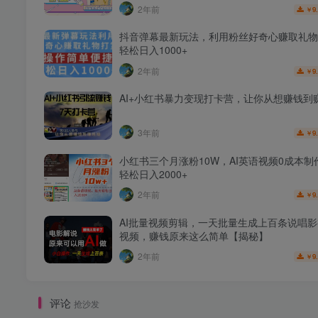
2年前
9
￥
抖音弹幕最新玩法，利用粉丝好奇心赚取礼物
轻松日入1000+
2年前
9
￥
AI+小红书暴力变现打卡营，让你从想赚钱到
3年前
9
￥
小红书三个月涨粉10W，AI英语视频0成本制
轻松日入2000+
2年前
9
￥
AI批量视频剪辑，一天批量生成上百条说唱
视频，赚钱原来这么简单【揭秘】
2年前
9
￥
评论
抢沙发