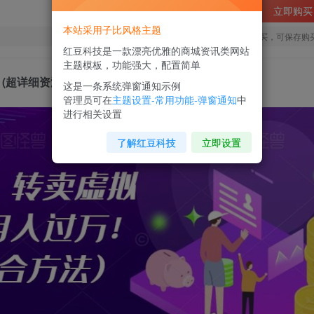
立即购买
本站采用子比风格主题
您当前未登录！建议登陆后购买，可保存购
红豆科技是一款漂亮优雅的商城资讯类网站
主题模板，功能强大，配置简单
(超详细资源整合方法)
这是一条系统弹窗通知示例
管理员可在
主题设置-常用功能-弹窗通知
中
进行相关设置
了解红豆科技
立即设置