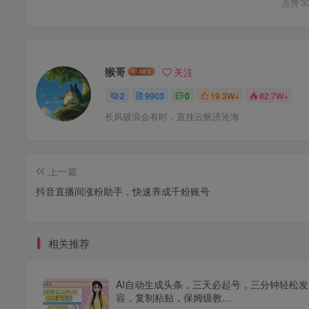
点赞
3
猴哥
关注
2
9903
0
19.3W+
82.7W+
长风破浪会有时，直挂云帆济沧海
上一篇
抖音直播间涨粉助手，快速养成千粉账号
相关推荐
AI自动生成头条，三天必起号，三分钟轻松
容，复制粘贴，保姆级教…