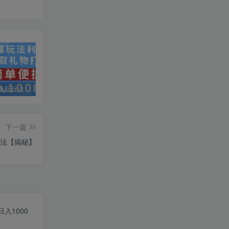
抖音弹幕最新玩法，利用粉丝好奇心赚取礼物打赏，轻松日入1000+
私域运营实操培训课，引流获客+转化变现双增长驱动
AI+小红书暴力变现打卡营，让你从想赚钱到赚到钱
下一篇
玩法【揭秘】
入1000