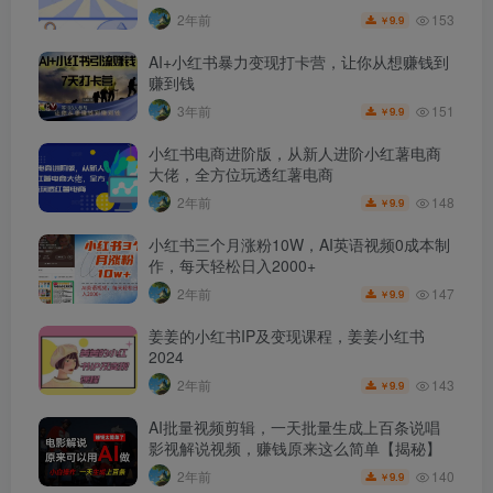
153
2年前
9.9
￥
AI+小红书暴力变现打卡营，让你从想赚钱到
赚到钱
151
3年前
9.9
￥
小红书电商进阶版，从新人进阶小红薯电商
大佬，全方位玩透红薯电商
148
2年前
9.9
￥
小红书三个月涨粉10W，AI英语视频0成本制
作，每天轻松日入2000+
147
2年前
9.9
￥
姜姜的小红书IP及变现课程，姜姜小红书
2024
143
2年前
9.9
￥
AI批量视频剪辑，一天批量生成上百条说唱
影视解说视频，赚钱原来这么简单【揭秘】
140
2年前
9.9
￥