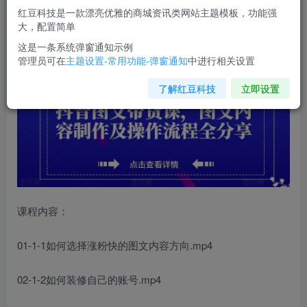
您当前未登录！建议登陆后购买，可保存购买订单
红豆科技是一款漂亮优雅的商城资讯类网站主题模板，功能强
大，配置简单
抖音图文带货课
，图文内容制作及操作流程全分享
这是一条系统弹窗通知示例
管理员可在
主题设置-常用功能-弹窗通知
中进行相关设置
了解红豆科技
立即设置
课程内容：
01-1-1如何选择涨粉快的图文内容方向.mp4
02-1-2如何装修自己的账号.mp4