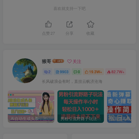
喜欢就支持一下吧
点赞
27
分享
收藏
猴哥
关注
2
9903
0
19.3W+
82.7W+
长风破浪会有时，直挂云帆济沧海
AI自动生成头条，三天必起号，三分钟轻松发布内容，复制粘贴，保姆级教…
男粉引流野路子玩法，每天操作半小时轻松日入1000＋，流量根本停不下来