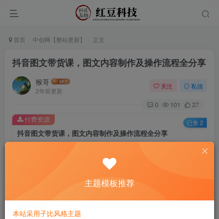
首页
中创网【整站更新】
正文
抖音图文带货课，图文内容制作及操作流程全分享
猴哥
关注
私信
2年前更新
0
101
27
付费资源
已售 2
抖音图文带货课，图文内容制作及操作流程全分享
此内容为付费资源，请付费后查看
9.9
￥
主题模板推荐
免费
免费
黄金会员
钻石会员
立即购买
本站采用子比风格主题