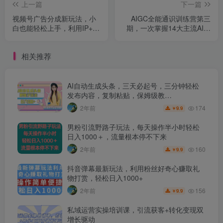
上一篇
下一篇
视频号广告分成新玩法，小
AIGC全能通识训练营第三
白也能轻松上手，利用IP+AI
期，一次掌握14大主流AI工
自动化，轻松月入五位数
具
【揭秘】
相关推荐
AI自动生成头条，三天必起号，三分钟轻松
发布内容，复制粘贴，保姆级教…
174
2年前
9.9
￥
男粉引流野路子玩法，每天操作半小时轻松
日入1000＋，流量根本停不下来
160
2年前
9.9
￥
抖音弹幕最新玩法，利用粉丝好奇心赚取礼
物打赏，轻松日入1000+
156
2年前
9.9
￥
私域运营实操培训课，引流获客+转化变现双
增长驱动