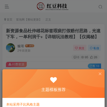
首页
冒泡网【整站更新】
正文
新资源食品杜仲雄花标签瑕疵打假赔付思路，光速
下车，一单利润千+【详细玩法教程】【仅揭秘】
猴哥
关注
私信
2年前更新
0
95
26
付费资源
已售 10
新资源食品杜仲雄花标签瑕疵打假赔付思路，光速下车，一单利润千+【详细玩法教程】【仅揭秘】
此内容为付费资源，请付费后查看
9.9
主题模板推荐
￥
免费
免费
黄金会员
钻石会员
本站采用子比风格主题
立即购买