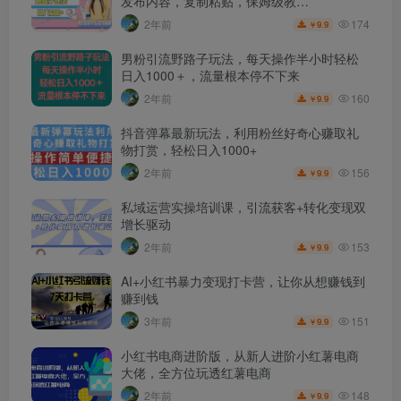
发布内容，复制粘贴，保姆级教…
174
2年前
9.9
￥
男粉引流野路子玩法，每天操作半小时轻松
日入1000＋，流量根本停不下来
160
2年前
9.9
￥
抖音弹幕最新玩法，利用粉丝好奇心赚取礼
物打赏，轻松日入1000+
156
2年前
9.9
￥
私域运营实操培训课，引流获客+转化变现双
增长驱动
153
2年前
9.9
￥
AI+小红书暴力变现打卡营，让你从想赚钱到
赚到钱
151
3年前
9.9
￥
小红书电商进阶版，从新人进阶小红薯电商
大佬，全方位玩透红薯电商
148
2年前
9.9
￥