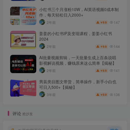
小红书三个月涨粉10W，AI英语视频0成本制
作，每天轻松日入2000+
147
2年前
9.9
￥
姜姜的小红书IP及变现课程，姜姜小红书
2024
144
2年前
9.9
￥
AI批量视频剪辑，一天批量生成上百条说唱
影视解说视频，赚钱原来这么简单【揭秘】
141
2年前
9.9
￥
男装类目图文带货，简单操作，新手小白也
可日入500+【揭秘】
136
3年前
9.9
￥
评论
抢沙发