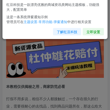
红豆科技是一款漂亮优雅的商城资讯类网站主题模板，功能强
您当前未登录！建议登陆后购买，可保存购买订单
大，配置简单
这是一条系统弹窗通知示例
管理员可在
主题设置-常用功能-弹窗通知
中进行相关设置
新资源食品杜仲雄花标签瑕疵打假赔付思路，光速下车，一
单利润千+【详细玩法教程】【仅揭秘】
了解红豆科技
立即设置
本教程仅供揭秘之用，商家防范必看
打假不用多说，相信不少人都接触过，一个存在很久的行
业，需要很耐心的去找品，找到商品问题所在，那这么给大