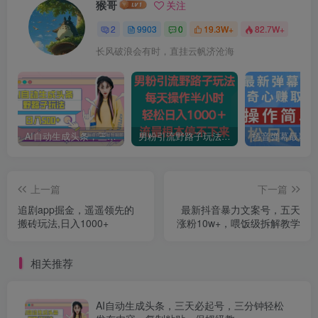
猴哥
关注
2
9903
0
19.3W+
82.7W+
长风破浪会有时，直挂云帆济沧海
AI自动生成头条，三天必起号，三分钟轻松发布内容，复制粘贴，保姆级教…
男粉引流野路子玩法，每天操作半小时轻松日入1000＋，流量根本停不下来
上一篇
下一篇
追剧app掘金，遥遥领先的
最新抖音暴力文案号，五天
搬砖玩法,日入1000+
涨粉10w+，喂饭级拆解教学
相关推荐
AI自动生成头条，三天必起号，三分钟轻松