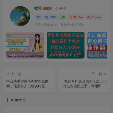
猴哥
关注
2
9903
0
19.3W+
82.7W+
长风破浪会有时，直挂云帆济沧海
AI自动生成头条，三天必起号，三分钟轻松发布内容，复制粘贴，保姆级教…
男粉引流野路子玩法，每天操作半小时轻松日入1000＋，流量根本停不下来
上一篇
下一篇
抖音快手财神爷AI智能直播
视频号广告分成新玩法，小
间，无需真人出镜实时互
白也能轻松上手，利用IP+AI
动，不封号礼物打赏赚到手
自动化，轻松月入五位数
软
【揭秘】
相关推荐