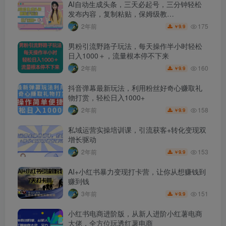
AI自动生成头条，三天必起号，三分钟轻松
发布内容，复制粘贴，保姆级教…
175
2年前
9.9
￥
男粉引流野路子玩法，每天操作半小时轻松
日入1000＋，流量根本停不下来
160
2年前
9.9
￥
抖音弹幕最新玩法，利用粉丝好奇心赚取礼
物打赏，轻松日入1000+
158
2年前
9.9
￥
私域运营实操培训课，引流获客+转化变现双
增长驱动
153
2年前
9.9
￥
AI+小红书暴力变现打卡营，让你从想赚钱到
赚到钱
151
3年前
9.9
￥
小红书电商进阶版，从新人进阶小红薯电商
大佬，全方位玩透红薯电商