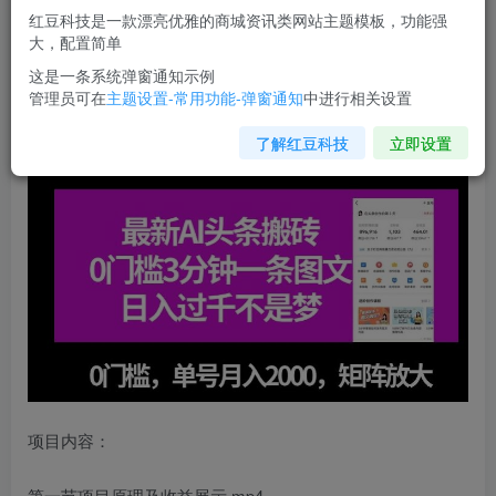
红豆科技是一款漂亮优雅的商城资讯类网站主题模板，功能强
您当前未登录！建议登陆后购买，可保存购买订单
大，配置简单
这是一条系统弹窗通知示例
管理员可在
主题设置-常用功能-弹窗通知
中进行相关设置
最新
AI头条搬砖
，0门槛3分钟一条图文，0门槛，单号月入
2000，矩阵放大【揭秘】
了解红豆科技
立即设置
项目内容：
第一节项目原理及收益展示.mp4