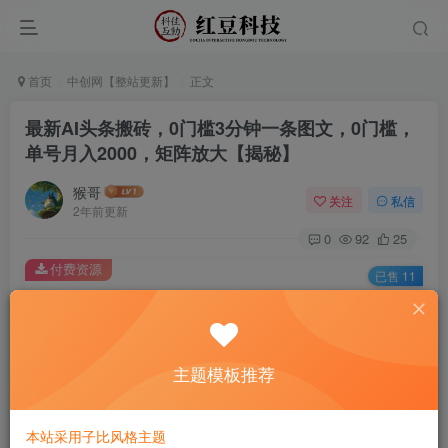
首页
中创网【整站更新】
正文
最新AI头条搬砖，0门槛3分钟一条图文，0门槛，
单号月入2000，矩阵放大【揭秘】
猴哥
关注
私信
2年前更新
0
92
25
付费资源
已售 11
最新AI头条搬砖，0门槛3分钟一条图文，0门槛，单号月入2000，矩阵放大【揭秘】
此内容为付费资源，请付费后查看
9.9
主题模板推荐
￥
免费
免费
黄金会员
钻石会员
本站采用子比风格主题
立即购买