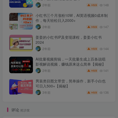
148
2年前
9.9
￥
小红书三个月涨粉10W，AI英语视频0成本制
作，每天轻松日入2000+
147
2年前
9.9
￥
姜姜的小红书IP及变现课程，姜姜小红书
2024
144
2年前
9.9
￥
AI批量视频剪辑，一天批量生成上百条说唱
影视解说视频，赚钱原来这么简单【揭秘】
141
2年前
9.9
￥
男装类目图文带货，简单操作，新手小白也
可日入500+【揭秘】
136
3年前
9.9
￥
评论
抢沙发