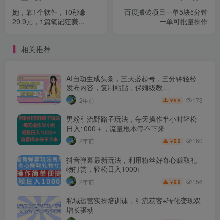
她，靠1个软件，10秒赚
百度搬砖项目一单5块5分钟
29.9元，1篇笔记狂赚
一单可批量操作
1000+？
相关推荐
AI自动生成头条，三天必起号，三分钟轻松
发布内容，复制粘贴，保姆级教…
173
2年前
9.9
￥
男粉引流野路子玩法，每天操作半小时轻松
日入1000＋，流量根本停不下来
160
2年前
9.9
￥
抖音弹幕最新玩法，利用粉丝好奇心赚取礼
物打赏，轻松日入1000+
156
2年前
9.9
￥
私域运营实操培训课，引流获客+转化变现双
增长驱动