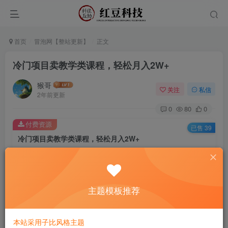
首页
冒泡网【整站更新】
正文
冷门项目卖教学类课程，轻松月入2W+
猴哥
关注
私信
2年前更新
0
80
0
付费资源
已售 39
冷门项目卖教学类课程，轻松月入2W+
此内容为付费资源，请付费后查看
9.9
￥
主题模板推荐
免费
免费
黄金会员
钻石会员
立即购买
本站采用子比风格主题