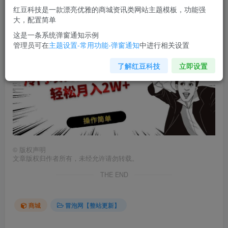
您当前未登录！建议登陆后购买，可保存购买订单
红豆科技是一款漂亮优雅的商城资讯类网站主题模板，功能强
大，配置简单
冷门项目
卖教学类课程，轻松月入2W+
这是一条系统弹窗通知示例
管理员可在
主题设置-常用功能-弹窗通知
中进行相关设置
了解红豆科技
立即设置
©
版权声明
文章版权归作者所有，未经允许请勿转载。
THE END
商城
冒泡网【整站更新】