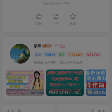
喜欢就支持一下吧
点赞
0
分享
收藏
猴哥
关注
2
9903
0
19.3W+
82.7W+
长风破浪会有时，直挂云帆济沧海
AI自动生成头条，三天必起号，三分钟轻松发布内容，复制粘贴，保姆级教…
男粉引流野路子玩法，每天操作半小时轻松日入1000＋，流量根本停不下来
上一篇
下一篇