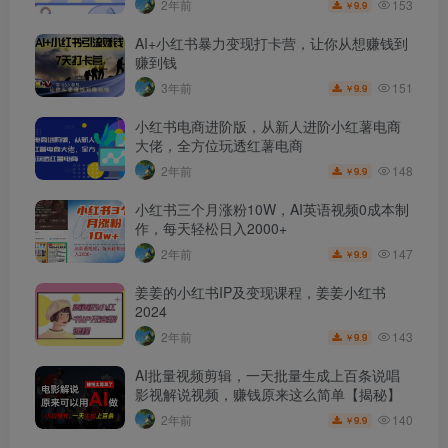
153
2年前
9.9
￥
AI+小红书暴力变现打卡营，让你从想赚钱到
赚到钱
151
3年前
9.9
￥
小红书电商进阶版，从新人进阶小红薯电商
大佬，全方位玩透红薯电商
148
2年前
9.9
￥
小红书三个月涨粉10W，AI英语视频0成本制
作，每天轻松日入2000+
147
2年前
9.9
￥
姜姜的小红书IP及变现课程，姜姜小红书
2024
143
2年前
9.9
￥
AI批量视频剪辑，一天批量生成上百条说唱
影视解说视频，赚钱原来这么简单【揭秘】
140
2年前
9.9
￥