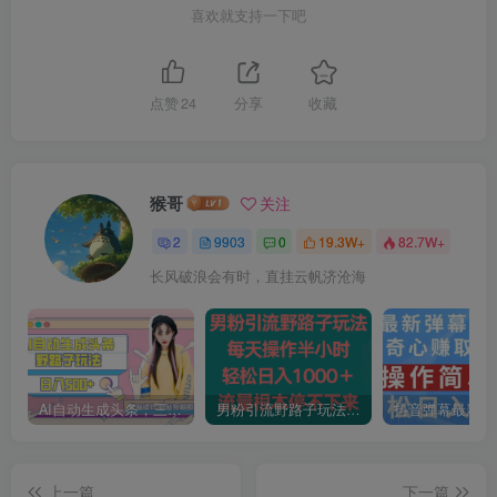
喜欢就支持一下吧
点赞
24
分享
收藏
猴哥
关注
2
9903
0
19.3W+
82.7W+
长风破浪会有时，直挂云帆济沧海
AI自动生成头条，三天必起号，三分钟轻松发布内容，复制粘贴，保姆级教…
男粉引流野路子玩法，每天操作半小时轻松日入1000＋，流量根本停不下来
上一篇
下一篇