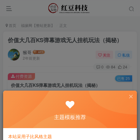
首页
福缘网【整站更新】
正文
价值大几百KS弹幕游戏无人挂机玩法（揭秘）
猴哥
关注
私信
2年前更新
0
84
24
付费资源
已售 25
价值大几百KS弹幕游戏无人挂机玩法（揭秘）
此内容为付费资源，请付费后查看
9.9
￥
主题模板推荐
免费
免费
黄金会员
钻石会员
立即购买
本站采用子比风格主题