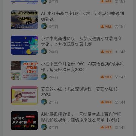
153
2年前
9.9
￥
AI+小红书暴力变现打卡营，让你从想赚钱到
赚到钱
151
3年前
9.9
￥
小红书电商进阶版，从新人进阶小红薯电商
大佬，全方位玩透红薯电商
148
2年前
9.9
￥
小红书三个月涨粉10W，AI英语视频0成本制
作，每天轻松日入2000+
147
2年前
9.9
￥
姜姜的小红书IP及变现课程，姜姜小红书
2024
144
2年前
9.9
￥
AI批量视频剪辑，一天批量生成上百条说唱
影视解说视频，赚钱原来这么简单【揭秘】
141
2年前
9.9
￥