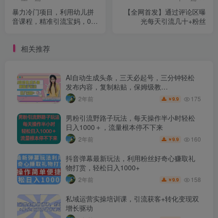
暴力冷门项目，利用幼儿拼
【全网首发】通过评论区曝
音课程，精准引流宝妈，0成
光每天引流几十+粉丝
本，多种变现方式！
相关推荐
AI自动生成头条，三天必起号，三分钟轻松
发布内容，复制粘贴，保姆级教…
175
2年前
9.9
￥
男粉引流野路子玩法，每天操作半小时轻松
日入1000＋，流量根本停不下来
160
2年前
9.9
￥
抖音弹幕最新玩法，利用粉丝好奇心赚取礼
物打赏，轻松日入1000+
158
2年前
9.9
￥
私域运营实操培训课，引流获客+转化变现双
增长驱动