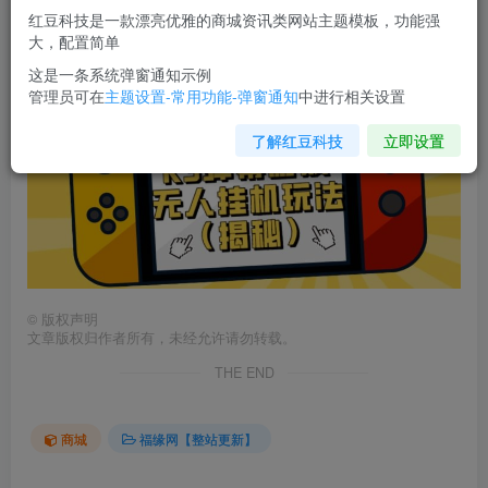
您当前未登录！建议登陆后购买，可保存购买订单
红豆科技是一款漂亮优雅的商城资讯类网站主题模板，功能强
大，配置简单
价值大几百KS
弹幕游戏无人挂机玩法
（揭秘）
这是一条系统弹窗通知示例
管理员可在
主题设置-常用功能-弹窗通知
中进行相关设置
了解红豆科技
立即设置
©
版权声明
文章版权归作者所有，未经允许请勿转载。
THE END
商城
福缘网【整站更新】