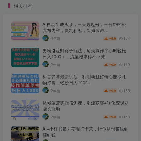
相关推荐
AI自动生成头条，三天必起号，三分钟轻松
发布内容，复制粘贴，保姆级教…
174
2年前
9.9
￥
男粉引流野路子玩法，每天操作半小时轻松
日入1000＋，流量根本停不下来
160
2年前
9.9
￥
抖音弹幕最新玩法，利用粉丝好奇心赚取礼
物打赏，轻松日入1000+
158
2年前
9.9
￥
私域运营实操培训课，引流获客+转化变现双
增长驱动
153
2年前
9.9
￥
AI+小红书暴力变现打卡营，让你从想赚钱到
赚到钱