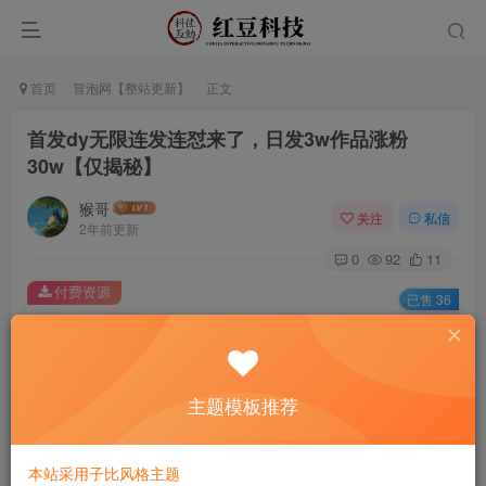
首页
冒泡网【整站更新】
正文
首发dy无限连发连怼来了，日发3w作品涨粉
30w【仅揭秘】
猴哥
关注
私信
2年前更新
0
92
11
付费资源
已售 36
首发dy无限连发连怼来了，日发3w作品涨粉30w【仅揭秘】
此内容为付费资源，请付费后查看
9.9
主题模板推荐
￥
免费
免费
黄金会员
钻石会员
本站采用子比风格主题
立即购买