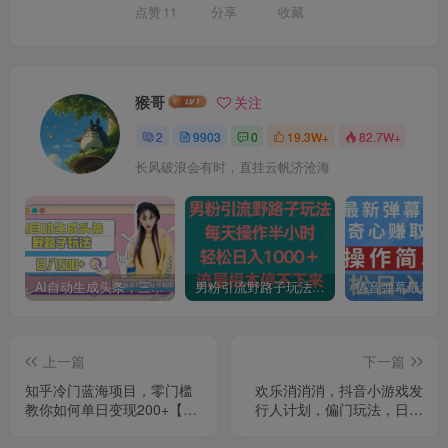
点赞
11
分享
收藏
猴哥
关注
2
9903
0
19.3W+
82.7W+
长风破浪会有时，直挂云帆济沧海
AI自动生成头条，三天必起号，三分钟轻松发布内容，复制粘贴，保姆级教…
男粉引流野路子玩法，每天操作半小时轻松日入1000＋，流量根本停不下来
上一篇
下一篇
知乎冷门蓝海项目，零门槛
欢乐消消消，抖音小游戏发
教你如何单日变现200+【揭
行人计划，偏门玩法，日入
秘】
1000+，保姆式教学，来就
搞钱