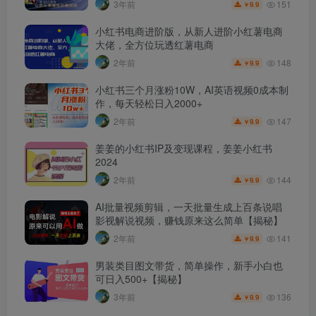
151
3年前
9.9
￥
小红书电商进阶版，从新人进阶小红薯电商
大佬，全方位玩透红薯电商
148
2年前
9.9
￥
小红书三个月涨粉10W，AI英语视频0成本制
作，每天轻松日入2000+
147
2年前
9.9
￥
姜姜的小红书IP及变现课程，姜姜小红书
2024
144
2年前
9.9
￥
AI批量视频剪辑，一天批量生成上百条说唱
影视解说视频，赚钱原来这么简单【揭秘】
141
2年前
9.9
￥
男装类目图文带货，简单操作，新手小白也
可日入500+【揭秘】
136
3年前
9.9
￥