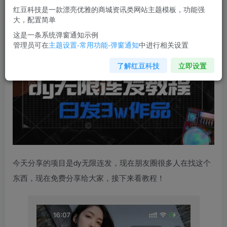
红豆科技是一款漂亮优雅的商城资讯类网站主题模板，功能强
您当前未登录！建议登陆后购买，可保存购买订单
大，配置简单
这是一条系统弹窗通知示例
管理员可在
主题设置-常用功能-弹窗通知
中进行相关设置
首发
dy无限连发连怼
来了，日发3w作品涨粉30w【仅揭秘】
了解红豆科技
立即设置
今天分享的项目是dy无限连发，现在朋友圈很多人在找这个
东西，现在免费分享给大家，接下来看教程！