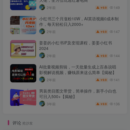
大佬，全方位玩透红薯电商
149
2年前
9.9
￥
小红书三个月涨粉10W，AI英语视频0成本制
作，每天轻松日入2000+
147
2年前
9.9
￥
姜姜的小红书IP及变现课程，姜姜小红书
2024
144
2年前
9.9
￥
AI批量视频剪辑，一天批量生成上百条说唱
影视解说视频，赚钱原来这么简单【揭秘】
141
2年前
9.9
￥
男装类目图文带货，简单操作，新手小白也
可日入500+【揭秘】
136
3年前
9.9
￥
评论
抢沙发