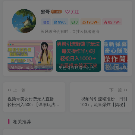
猴哥
关注
2
9903
0
19.3W+
82.7W+
长风破浪会有时，直挂云帆济沧海
AI自动生成头条，三天必起号，三分钟轻松发布内容，复制粘贴，保姆级教…
男粉引流野路子玩法，每天操作半小时轻松日入1000＋，流量根本停不下来
上一篇
下一篇
视频号美女付费无人直播，
视频号引流精准粉，日引
轻松日入500+【详细玩法教
100+，流量爆炸【揭秘】
程】
相关推荐