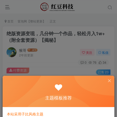
首页
冒泡网【整站更新】
正文
绝版资源变现，几分钟一个作品，轻松月入1w+
（附全套资源）【揭秘】
猴哥
关注
私信
2年前更新
0
76
34
付费资源
已售 23
绝版资源变现，几分钟一个作品，轻松月入1w+（附全套资源）【揭秘】
此内容为付费资源，请付费后查看
9.9
主题模板推荐
￥
免费
免费
黄金会员
钻石会员
本站采用子比风格主题
立即购买