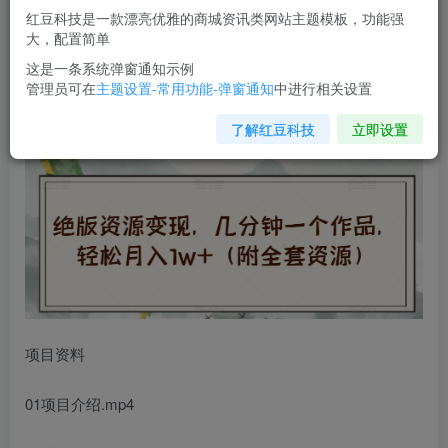
红豆科技是一款漂亮优雅的商城资讯类网站主题模板，功能强
您当前未登录！建议登陆后购买，可保存购买订单
大，配置简单
这是一条系统弹窗通知示例
管理员可在
主题设置-常用功能-弹窗通知
中进行相关设置
绝版资源变现
，几分钟一个作品，轻松月入1w+（附全套资
源）【揭秘】
了解红豆科技
立即设置
项目资料
01项目介绍.mp4