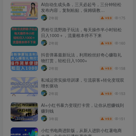
AI自动生成头条，三天必起号，三分钟轻松
发布内容，复制粘贴，保姆级教…
175
2年前
9.9
￥
男粉引流野路子玩法，每天操作半小时轻松
日入1000＋，流量根本停不下来
160
2年前
9.9
￥
抖音弹幕最新玩法，利用粉丝好奇心赚取礼
物打赏，轻松日入1000+
158
2年前
9.9
￥
私域运营实操培训课，引流获客+转化变现双
增长驱动
153
2年前
9.9
￥
AI+小红书暴力变现打卡营，让你从想赚钱到
赚到钱
151
3年前
9.9
￥
小红书电商进阶版，从新人进阶小红薯电商