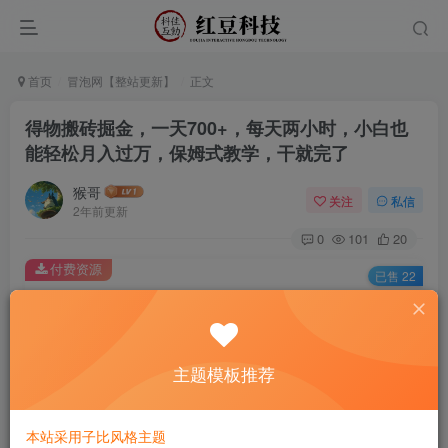
首页
冒泡网【整站更新】
正文
得物搬砖掘金，一天700+，每天两小时，小白也
能轻松月入过万，保姆式教学，干就完了
猴哥
关注
私信
2年前更新
0
101
20
付费资源
已售 22
得物搬砖掘金，一天700+，每天两小时，小白也能轻松月入过万，保姆式教学，干就完了
此内容为付费资源，请付费后查看
9.9
主题模板推荐
￥
免费
免费
黄金会员
钻石会员
本站采用子比风格主题
立即购买