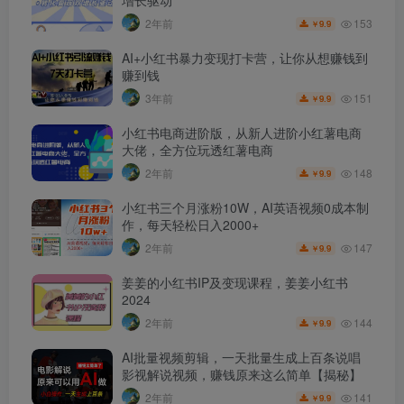
增长驱动
153
2年前
9.9
￥
AI+小红书暴力变现打卡营，让你从想赚钱到
赚到钱
151
3年前
9.9
￥
小红书电商进阶版，从新人进阶小红薯电商
大佬，全方位玩透红薯电商
148
2年前
9.9
￥
小红书三个月涨粉10W，AI英语视频0成本制
作，每天轻松日入2000+
147
2年前
9.9
￥
姜姜的小红书IP及变现课程，姜姜小红书
2024
144
2年前
9.9
￥
AI批量视频剪辑，一天批量生成上百条说唱
影视解说视频，赚钱原来这么简单【揭秘】
141
2年前
9.9
￥