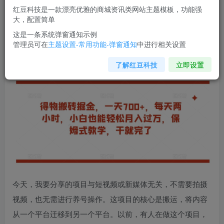
红豆科技是一款漂亮优雅的商城资讯类网站主题模板，功能强
您当前未登录！建议登陆后购买，可保存购买订单
大，配置简单
这是一条系统弹窗通知示例
管理员可在
主题设置-常用功能-弹窗通知
中进行相关设置
得物搬砖掘金
，一天700+，每天两小时，小白也能轻松月入
过万，保姆式教学，干就完了
了解红豆科技
立即设置
今天，我要分享的项目与短视频或新媒体无关，不需要拍摄
视频，也无需进行养号操作。这项目的核心是搬运，将内容
从一个平台迁移到另一个平台。以前，有人在做这个项目，