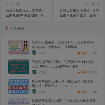
上一篇
下一篇
简单粗暴零成本，高回报，
普通人直播创业课程，提高
全网视频VIP掘金项目，月入
直播沟通逻辑能力，直播间
2万＋【揭秘】
留人底层逻辑
相关推荐
AI自动生成头条，三天必起号，三分钟轻松
发布内容，复制粘贴，保姆级教…
175
2年前
9.9
￥
男粉引流野路子玩法，每天操作半小时轻松
日入1000＋，流量根本停不下来
160
2年前
9.9
￥
抖音弹幕最新玩法，利用粉丝好奇心赚取礼
物打赏，轻松日入1000+
158
2年前
9.9
￥
私域运营实操培训课，引流获客+转化变现双