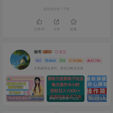
喜欢就支持一下吧
点赞
20
分享
收藏
猴哥
关注
2
9903
0
19.3W+
82.7W+
长风破浪会有时，直挂云帆济沧海
AI自动生成头条，三天必起号，三分钟轻松发布内容，复制粘贴，保姆级教…
男粉引流野路子玩法，每天操作半小时轻松日入1000＋，流量根本停不下来