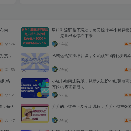
发布内
男粉引流野路子玩法，每天操作半小时轻松日
＋，流量根本停不下来
174
2年前
.9
打赏，
私域运营实操培训课，引流获客+转化变现
158
2年前
.9
赚到钱
小红书电商进阶版，从新人进阶小红薯电商
方位玩透红薯电商
151
2年前
.9
作，每天
姜姜的小红书IP及变现课程，姜姜小红书202
147
2年前
.9