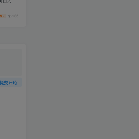
可日入
136
9.9
￥
提交评论