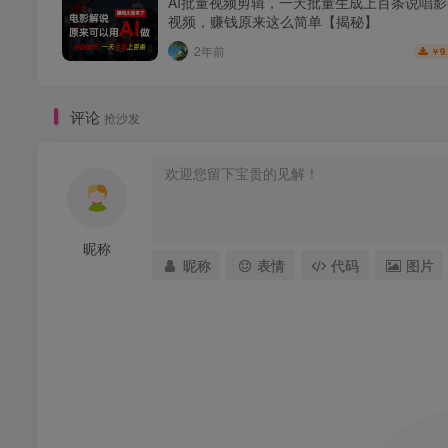
AI批量视频剪辑，一天批量生成上百条说唱
视频，赚钱原来这么简单【揭秘】
2年前
9
￥
评论
抢沙发
昵称
昵称
表情
代码
图片