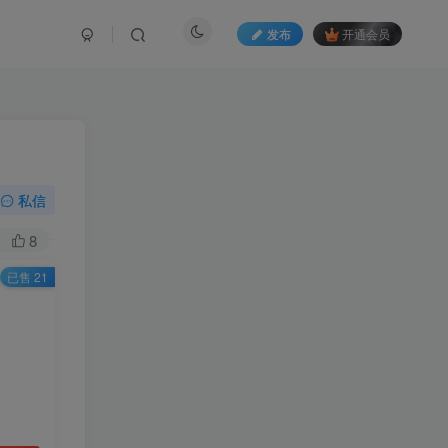
发布
开通会员
私信
8
已售 21