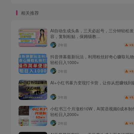
相关推荐
AI自动生成头条，三天必起号，三分钟轻松
容，复制粘贴，保姆级教…
2年前
9
￥
抖音弹幕最新玩法，利用粉丝好奇心赚取礼物
轻松日入1000+
2年前
9
￥
AI+小红书暴力变现打卡营，让你从想赚钱到
3年前
9
￥
小红书三个月涨粉10W，AI英语视频0成本制
轻松日入2000+
2年前
9
￥