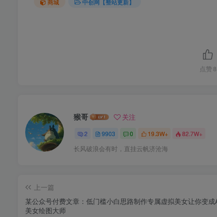
商城
中创网【整站更新】
点赞
8
猴哥
关注
2
9903
0
19.3W+
82.7W+
长风破浪会有时，直挂云帆济沧海
上一篇
某公众号付费文章：低门槛小白思路制作专属虚拟美女让你变成A
美女绘图大师