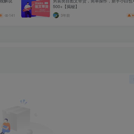
影视解说
男装类目图文带货，简单操作，新手小白也
500+【揭秘】
141
3年前
.9