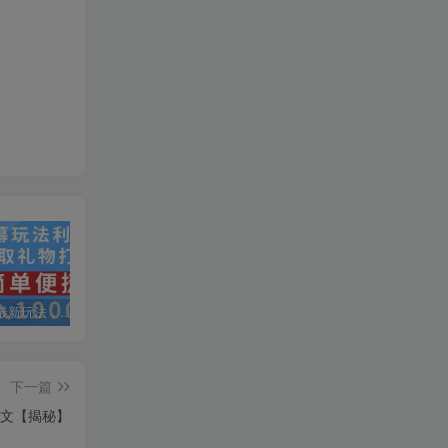
抖音弹幕最新玩法，利用粉丝好奇心赚取礼物打赏，轻松日入1000+
私域运营实操培训课，引流获客+转化变现双增长驱动
AI+小红书暴力变现打卡营，让你从想赚钱到赚到钱
下一篇
图文【揭秘】