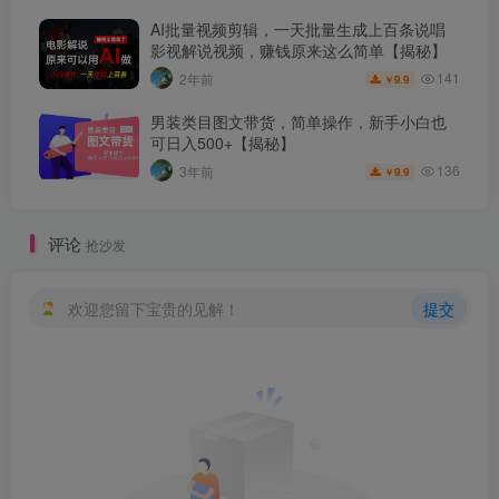
AI批量视频剪辑，一天批量生成上百条说唱
影视解说视频，赚钱原来这么简单【揭秘】
141
2年前
9.9
￥
男装类目图文带货，简单操作，新手小白也
可日入500+【揭秘】
136
3年前
9.9
￥
评论
抢沙发
欢迎您留下宝贵的见解！
提交