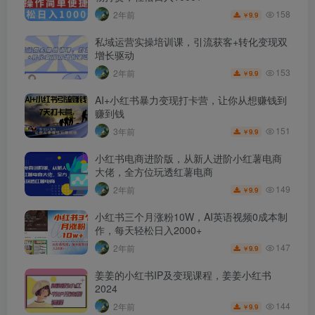
158
2年前
9.9
￥
私域运营实操培训课，引流获客+转化变现双
增长驱动
153
2年前
9.9
￥
AI+小红书暴力变现打卡营，让你从想赚钱到
赚到钱
151
3年前
9.9
￥
小红书电商进阶版，从新人进阶小红薯电商
大佬，全方位玩透红薯电商
149
2年前
9.9
￥
小红书三个月涨粉10W，AI英语视频0成本制
作，每天轻松日入2000+
147
2年前
9.9
￥
姜姜的小红书IP及变现课程，姜姜小红书
2024
144
2年前
9.9
￥