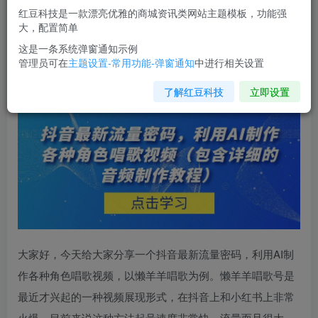
红豆科技是一款漂亮优雅的商城资讯类网站主题模板，功能强
您当前未登录！建议登陆后购买，可保存购买订单
大，配置简单
这是一条系统弹窗通知示例
管理员可在
主题设置-常用功能-弹窗通知
中进行相关设置
抖音最新流量密码
，利用AI制作各种角色唱歌视频（包含详
细的音频制作教程）【揭秘】
了解红豆科技
立即设置
大家好，今天给大家分享一个
抖音最新流量密码
，利用AI制
作各种角色唱歌视频，以懒羊羊唱歌为例。懒羊羊唱歌号是
最近才兴起的一种视频展现形式，在抖音上和小红书上非常
火爆。目前来说这种方法起号速度非常快，流量而且很大。