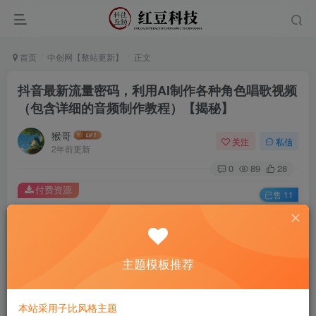
首页
中创网【整站更新】
正文
抖音最新流量密码，利用AI制作各种角色唱歌视频
（包含详细的音频制作教程）【揭秘】
猴哥
关注
私信
2年前更新
0
89
28
付费资源
已售 11
抖音最新流量密码，利用AI制作各种角色唱歌视频（包含详细的音频制作教程）【揭秘】
此内容为付费资源，请付费后查看
9.9
主题模板推荐
￥
免费
免费
黄金会员
钻石会员
本站采用子比风格主题
立即购买