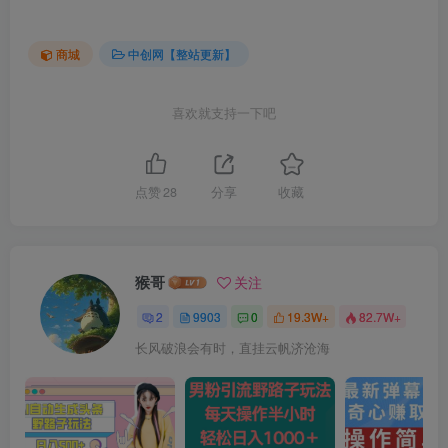
商城
中创网【整站更新】
喜欢就支持一下吧
点赞
28
分享
收藏
猴哥
关注
2
9903
0
19.3W+
82.7W+
长风破浪会有时，直挂云帆济沧海