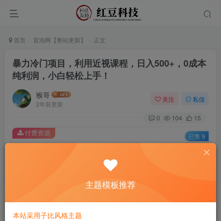
首页
冒泡网【整站更新】
正文
暴力冷门项目，利用近视课程，日入500+，0成本
纯利润，小白轻松上手！
猴哥
关注
私信
2年前更新
0
104
15
付费资源
已售 9
暴力冷门项目，利用近视课程，日入500+，0成本纯利润，小白轻松上手！
此内容为付费资源，请付费后查看
9.9
主题模板推荐
￥
免费
免费
黄金会员
钻石会员
本站采用子比风格主题
立即购买