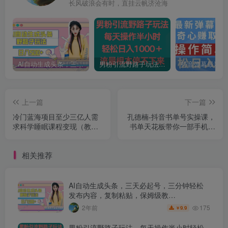
长风破浪会有时，直挂云帆济沧海
AI自动生成头条，三天必起号，三分钟轻松发布内容，复制粘贴，保姆级教…
男粉引流野路子玩法，每天操作半小时轻松日入1000＋，流量根本停不下来
上一篇
下一篇
冷门蓝海项目至少三亿人需
孔德楠-抖音书单号实操课，
求科学睡眠课程变现（教程
书单天花板带你一部手机快
+揭秘）
速学会书单起号、拍摄、布
景、剪辑、发布、选品。
相关推荐
AI自动生成头条，三天必起号，三分钟轻松
发布内容，复制粘贴，保姆级教…
175
2年前
9.9
￥
男粉引流野路子玩法，每天操作半小时轻松