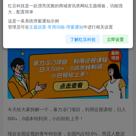
红豆科技是一款漂亮优雅的商城资讯类网站主题模板，功能强
您当前未登录！建议登陆后购买，可保存购买订单
大，配置简单
这是一条系统弹窗通知示例
管理员可在
主题设置-常用功能-弹窗通知
中进行相关设置
暴力冷门项目
，利用近视课程，日入500+，0成本纯利润，
小白轻松上手！
了解红豆科技
立即设置
今天给大家拆解一个，暴力冷门项目，利用近视课程，日入
500+，0成本纯利润，小白轻松上手！
现在全国近视的青年特别多，全国约占53.6%，而且人数还