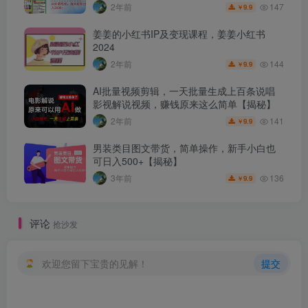
147
2年前
9.9
￥
姜姜的小红书IP及变现课程，姜姜小红书
2024
144
2年前
9.9
￥
AI批量视频剪辑，一天批量生成上百条说唱
影视解说视频，赚钱原来这么简单【揭秘】
141
2年前
9.9
￥
男装类目图文带货，简单操作，新手小白也
可日入500+【揭秘】
136
3年前
9.9
￥
评论
抢沙发
欢迎您留下宝贵的见解！
提交