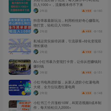
日入1000＋，流量根本停不下来
160
2年前
9.9
￥
抖音弹幕最新玩法，利用粉丝好奇心赚取礼
物打赏，轻松日入1000+
158
2年前
9.9
￥
私域运营实操培训课，引流获客+转化变现双
增长驱动
153
2年前
9.9
￥
AI+小红书暴力变现打卡营，让你从想赚钱到
赚到钱
151
3年前
9.9
￥
小红书电商进阶版，从新人进阶小红薯电商
大佬，全方位玩透红薯电商
148
2年前
9.9
￥
小红书三个月涨粉10W，AI英语视频0成本制
作，每天轻松日入2000+