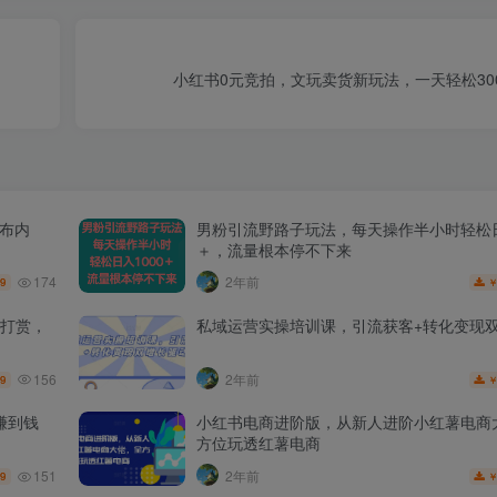
小红书0元竞拍，文玩卖货新玩法，一天轻松30
发布内
男粉引流野路子玩法，每天操作半小时轻松日
＋，流量根本停不下来
174
2年前
.9
打赏，
私域运营实操培训课，引流获客+转化变现
156
2年前
.9
赚到钱
小红书电商进阶版，从新人进阶小红薯电商
方位玩透红薯电商
151
2年前
.9