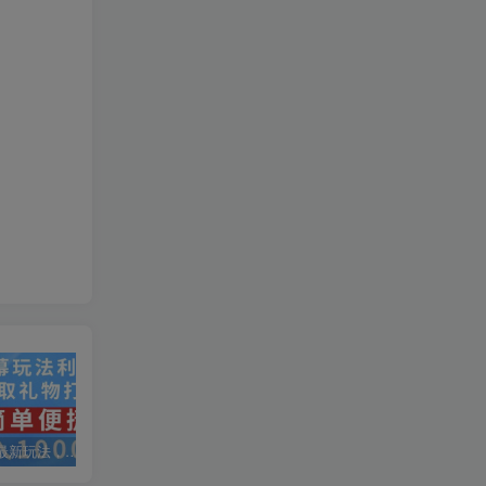
抖音弹幕最新玩法，利用粉丝好奇心赚取礼物打赏，轻松日入1000+
私域运营实操培训课，引流获客+转化变现双增长驱动
AI+小红书暴力变现打卡营，让你从想赚钱到赚到钱