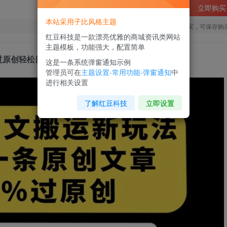
立即购买
本站采用子比风格主题
您当前未登录！建议登陆后购买，可保存购
红豆科技是一款漂亮优雅的商城资讯类网站
主题模板，功能强大，配置简单
过原创轻松日入200+【揭秘】
这是一条系统弹窗通知示例
管理员可在
主题设置-常用功能-弹窗通知
中
进行相关设置
了解红豆科技
立即设置