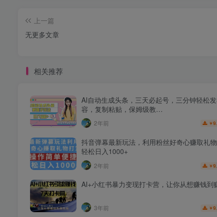
上一篇
无更多文章
相关推荐
AI自动生成头条，三天必起号，三分钟轻松
容，复制粘贴，保姆级教…
2年前
9
￥
抖音弹幕最新玩法，利用粉丝好奇心赚取礼物
轻松日入1000+
2年前
9
￥
AI+小红书暴力变现打卡营，让你从想赚钱到
3年前
9
￥