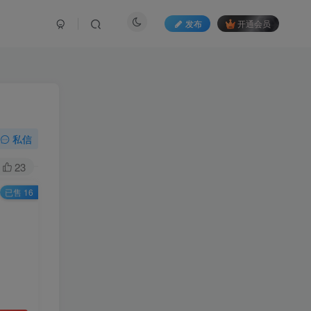
发布
开通会员
私信
23
已售 16