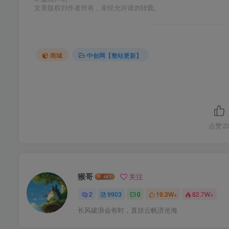
文章版权归作者所有，未经允许请勿转载。
商城
中创网【整站更新】
点赞
2
猴哥
关注
2
9903
0
19.3W+
82.7W+
长风破浪会有时，直挂云帆济沧海