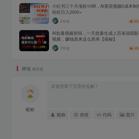
小红书三个月涨粉10W，AI英语视频0成本制
轻松日入2000+
2年前
9
￥
AI批量视频剪辑，一天批量生成上百条说唱
视频，赚钱原来这么简单【揭秘】
2年前
9
￥
评论
抢沙发
昵称
昵称
表情
代码
图片