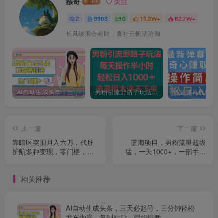
猴哥
关注
2
9903
0
19.3W+
82.7W+
长风破浪会有时，直挂云帆济沧海
AI自动生成头条，三天必起号，三分钟轻松发布内容，复制粘贴，保姆级教…
男粉引流野路子玩法，每天操作半小时轻松日入1000＋，流量根本停不下来
上一篇
下一篇
靠暗区突围月入六万，代肝
蓝海项目，男粉流量超级
护航多种变现，零门槛，保
猛，一天1000+，一部手机
姆教学，小白必入【揭秘】
即可操作【揭秘】
相关推荐
AI自动生成头条，三天必起号，三分钟轻松
发布内容，复制粘贴，保姆级教…