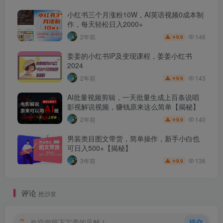
小红书三个月涨粉10W，AI英语视频0成本制
作，每天轻松日入2000+
146
2年前
9.9
￥
姜姜的小红书IP及变现课程，姜姜小红书
2024
143
2年前
9.9
￥
AI批量视频剪辑，一天批量生成上百条说唱
影视解说视频，赚钱原来这么简单【揭秘】
140
2年前
9.9
￥
男装类目图文带货，简单操作，新手小白也
可日入500+【揭秘】
136
3年前
9.9
￥
评论
抢沙发
欢迎您留下宝贵的见解！
提交