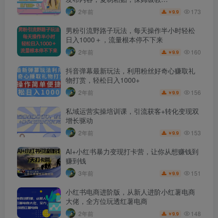
173
2年前
9.9
￥
男粉引流野路子玩法，每天操作半小时轻松
日入1000＋，流量根本停不下来
160
2年前
9.9
￥
抖音弹幕最新玩法，利用粉丝好奇心赚取礼
物打赏，轻松日入1000+
156
2年前
9.9
￥
私域运营实操培训课，引流获客+转化变现双
增长驱动
153
2年前
9.9
￥
AI+小红书暴力变现打卡营，让你从想赚钱到
赚到钱
151
3年前
9.9
￥
小红书电商进阶版，从新人进阶小红薯电商
大佬，全方位玩透红薯电商
148
2年前
9.9
￥