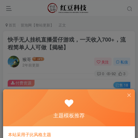
首页
冒泡网【整站更新】
正文
快手无人挂机直播蛋仔游戏，一天收入700+，流
程简单人人可做【揭秘】
猴哥
关注
私信
2年前更新
0
92
3
付费资源
已售 18
快手无人挂机直播蛋仔游戏，一天收入700+，流程简单人人可做【揭秘】
此内容为付费资源，请付费后查看
9.9
主题模板推荐
￥
免费
免费
黄金会员
钻石会员
本站采用子比风格主题
立即购买