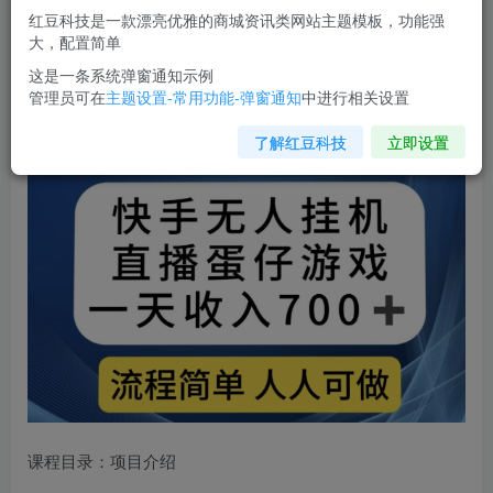
红豆科技是一款漂亮优雅的商城资讯类网站主题模板，功能强
您当前未登录！建议登陆后购买，可保存购买订单
大，配置简单
这是一条系统弹窗通知示例
管理员可在
主题设置-常用功能-弹窗通知
中进行相关设置
快手无人挂机直播
蛋仔游戏，一天收入700+，流程简单人人
可做【揭秘】
了解红豆科技
立即设置
课程目录：项目介绍