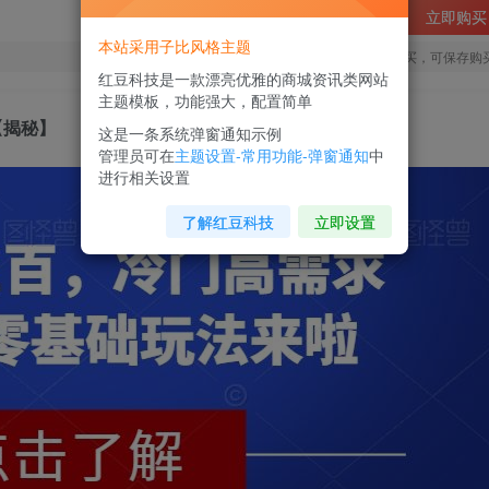
立即购买
本站采用子比风格主题
您当前未登录！建议登陆后购买，可保存购
红豆科技是一款漂亮优雅的商城资讯类网站
主题模板，功能强大，配置简单
【揭秘】
这是一条系统弹窗通知示例
管理员可在
主题设置-常用功能-弹窗通知
中
进行相关设置
了解红豆科技
立即设置