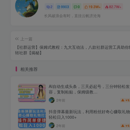
2
9903
0
19.3W+
82.7W+
长风破浪会有时，直挂云帆济沧海
上一篇
【社群运营】保姆式教程：九大互动法，八款社群运营工具助你
转社群【揭秘】
相关推荐
AI自动生成头条，三天必起号，三分钟轻松
容，复制粘贴，保姆级教…
2年前
9
￥
抖音弹幕最新玩法，利用粉丝好奇心赚取礼物
轻松日入1000+
2年前
9
￥