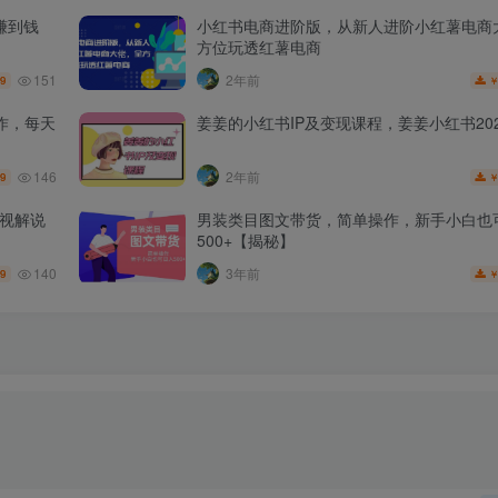
赚到钱
小红书电商进阶版，从新人进阶小红薯电商
方位玩透红薯电商
151
2年前
.9
作，每天
姜姜的小红书IP及变现课程，姜姜小红书202
146
2年前
.9
影视解说
男装类目图文带货，简单操作，新手小白也
500+【揭秘】
140
3年前
.9