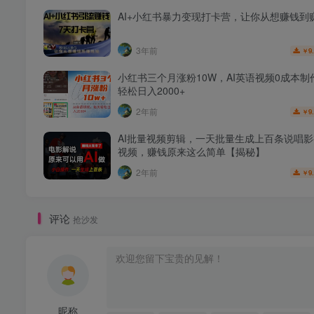
AI+小红书暴力变现打卡营，让你从想赚钱到
3年前
9
￥
小红书三个月涨粉10W，AI英语视频0成本制
轻松日入2000+
2年前
9
￥
AI批量视频剪辑，一天批量生成上百条说唱
视频，赚钱原来这么简单【揭秘】
2年前
9
￥
评论
抢沙发
昵称