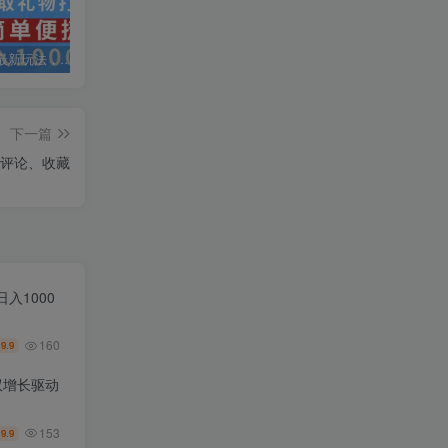
抖音弹幕最新玩法，利用粉丝好奇心赚取礼物打赏，轻松日入1000+
私域运营实操培训课，引流获客+转化变现双增长驱动
AI+小红书暴力变现打卡营，让你从想赚钱到赚到钱
下一篇
评论、收藏
入1000
160
9.9
￥
双增长驱动
153
9.9
￥