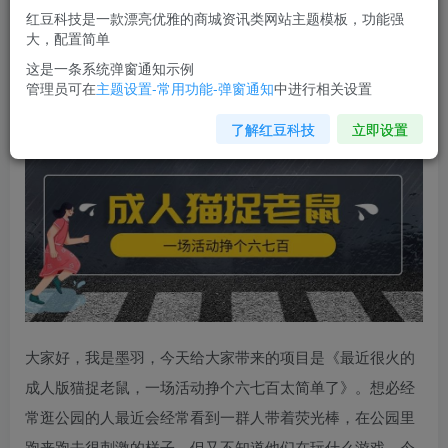
红豆科技是一款漂亮优雅的商城资讯类网站主题模板，功能强
您当前未登录！建议登陆后购买，可保存购买订单
大，配置简单
这是一条系统弹窗通知示例
管理员可在
主题设置-常用功能-弹窗通知
中进行相关设置
最近很火的
成人版猫捉老鼠
，一场活动挣个六七百太简单了
【揭秘】
了解红豆科技
立即设置
大家好，我是墨羽，今天给大家带来的项目是《最近很火的
成人版猫捉老鼠
，一场活动挣个六七百太简单了》。想必经
常逛公园的人最近会经常看到一群人带着荧光棒，在公园里
跑来跑去很刺激的样子，但又不知道他们在玩什么游戏。今