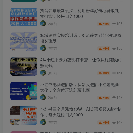
抖音弹幕最新玩法，利用粉丝好奇心赚取礼
物打赏，轻松日入1000+
158
2年前
9.9
￥
私域运营实操培训课，引流获客+转化变现双
增长驱动
153
2年前
9.9
￥
AI+小红书暴力变现打卡营，让你从想赚钱到
赚到钱
151
3年前
9.9
￥
小红书电商进阶版，从新人进阶小红薯电商
大佬，全方位玩透红薯电商
148
2年前
9.9
￥
小红书三个月涨粉10W，AI英语视频0成本制
作，每天轻松日入2000+
147
2年前
9.9
￥