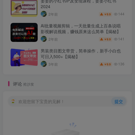
姜姜的小红书IP及变现课程，姜姜小红书
2024
144
2年前
9.9
￥
AI批量视频剪辑，一天批量生成上百条说唱
影视解说视频，赚钱原来这么简单【揭秘】
141
2年前
9.9
￥
男装类目图文带货，简单操作，新手小白也
可日入500+【揭秘】
136
3年前
9.9
￥
评论
抢沙发
欢迎您留下宝贵的见解！
提交