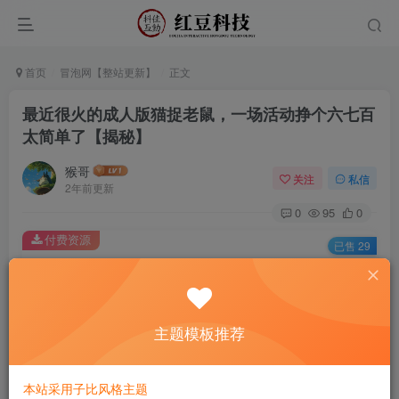
首页
冒泡网【整站更新】
正文
最近很火的成人版猫捉老鼠，一场活动挣个六七百
太简单了【揭秘】
猴哥
关注
私信
2年前更新
0
95
0
付费资源
已售 29
最近很火的成人版猫捉老鼠，一场活动挣个六七百太简单了【揭秘】
此内容为付费资源，请付费后查看
9.9
主题模板推荐
￥
免费
免费
黄金会员
钻石会员
本站采用子比风格主题
立即购买