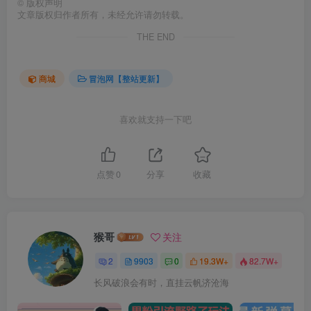
©
版权声明
文章版权归作者所有，未经允许请勿转载。
THE END
商城
冒泡网【整站更新】
喜欢就支持一下吧
点赞
0
分享
收藏
猴哥
关注
2
9903
0
19.3W+
82.7W+
长风破浪会有时，直挂云帆济沧海