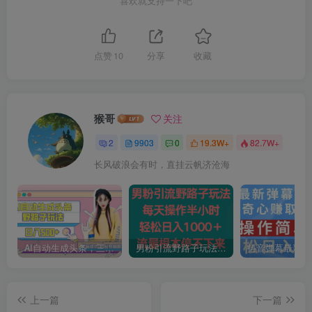
喜欢就支持一下吧
点赞
10
分享
收藏
猴哥
关注
2
9903
0
19.3W+
82.7W+
长风破浪会有时，直挂云帆济沧海
AI自动生成头条，三天必起号，三分钟轻松发布内容，复制粘贴，保姆级教…
男粉引流野路子玩法，每天操作半小时轻松日入1000＋，流量根本停不下来
上一篇
下一篇