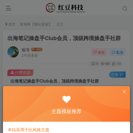
首页
冒泡网【整站更新】
正文
出海笔记操盘手Club会员，顶级跨境操盘手社群
猴哥
关注
私信
2年前更新
0
69
10
付费资源
已售 37
出海笔记操盘手Club会员，顶级跨境操盘手社群
此内容为付费资源，请付费后查看
9.9
￥
主题模板推荐
免费
免费
黄金会员
钻石会员
立即购买
本站采用子比风格主题