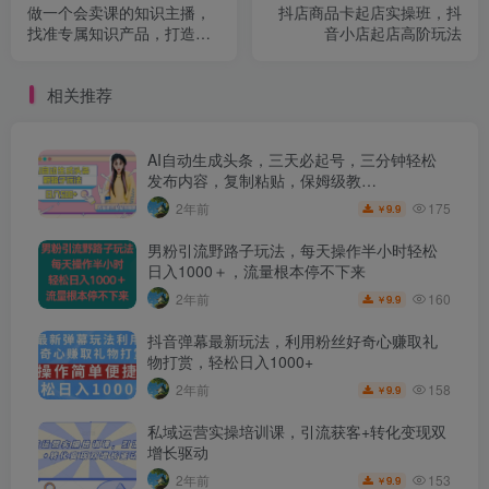
做一个会卖课的知识主播，
抖店商品卡起店实操班，抖
找准专属知识产品，打造主
音小店起店高阶玩法
播IP定位，构建直播话术体
系
相关推荐
AI自动生成头条，三天必起号，三分钟轻松
发布内容，复制粘贴，保姆级教…
175
2年前
9.9
￥
男粉引流野路子玩法，每天操作半小时轻松
日入1000＋，流量根本停不下来
160
2年前
9.9
￥
抖音弹幕最新玩法，利用粉丝好奇心赚取礼
物打赏，轻松日入1000+
158
2年前
9.9
￥
私域运营实操培训课，引流获客+转化变现双
增长驱动
153
2年前
9.9
￥