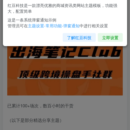
您当前未登录！建议登陆后购买，可保存购买订单
红豆科技是一款漂亮优雅的商城资讯类网站主题模板，功能强
大，配置简单
出海笔记操盘手Club会员，顶级跨境操盘手社群
这是一条系统弹窗通知示例
管理员可在
主题设置-常用功能-弹窗通知
中进行相关设置
了解红豆科技
立即设置
已累计100+场次，数百小时的干货
（以下是部分精选分享主题）