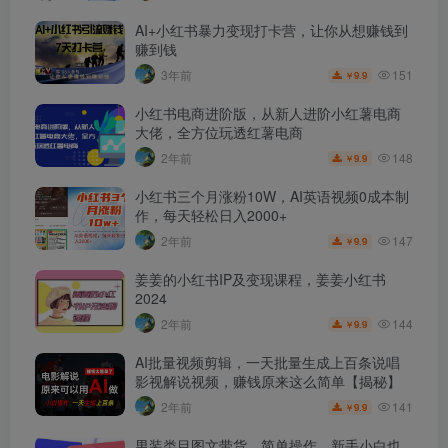
AI+小红书暴力变现打卡营，让你从想赚钱到
赚到钱
151
3年前
9.9
￥
小红书电商进阶版，从新人进阶小红薯电商
大佬，全方位玩透红薯电商
148
2年前
9.9
￥
小红书三个月涨粉10W，AI英语视频0成本制
作，每天轻松日入2000+
147
2年前
9.9
￥
姜姜的小红书IP及变现课程，姜姜小红书
2024
144
2年前
9.9
￥
AI批量视频剪辑，一天批量生成上百条说唱
影视解说视频，赚钱原来这么简单【揭秘】
141
2年前
9.9
￥
男装类目图文带货，简单操作，新手小白也