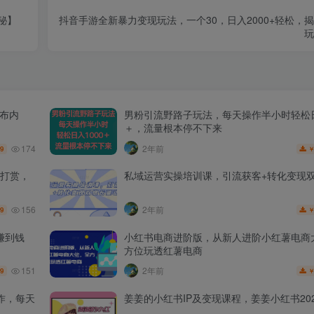
秘】
抖音手游全新暴力变现玩法，一个30，日入2000+轻松，
玩
发布内
男粉引流野路子玩法，每天操作半小时轻松日
＋，流量根本停不下来
174
2年前
.9
打赏，
私域运营实操培训课，引流获客+转化变现
156
2年前
.9
赚到钱
小红书电商进阶版，从新人进阶小红薯电商
方位玩透红薯电商
151
2年前
.9
作，每天
姜姜的小红书IP及变现课程，姜姜小红书202