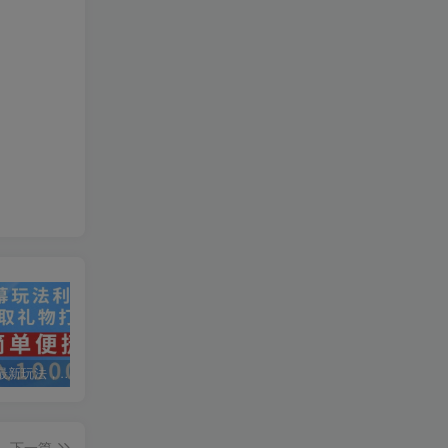
抖音弹幕最新玩法，利用粉丝好奇心赚取礼物打赏，轻松日入1000+
私域运营实操培训课，引流获客+转化变现双增长驱动
AI+小红书暴力变现打卡营，让你从想赚钱到赚到钱
下一篇