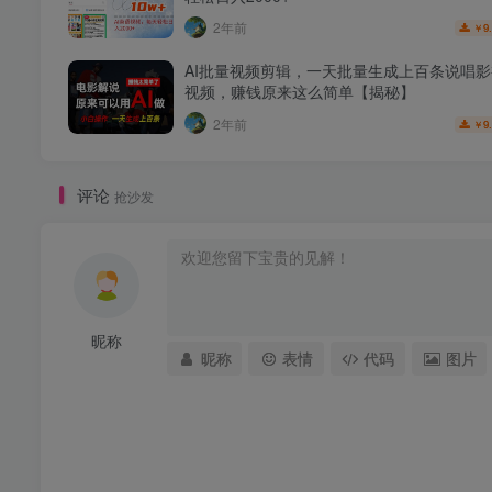
2年前
9
￥
AI批量视频剪辑，一天批量生成上百条说唱
视频，赚钱原来这么简单【揭秘】
2年前
9
￥
评论
抢沙发
昵称
昵称
表情
代码
图片