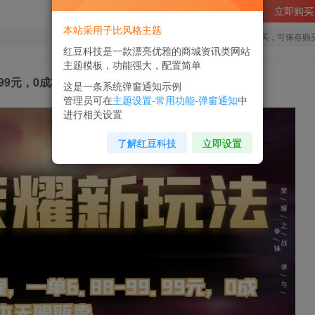
立即购买
本站采用子比风格主题
您当前未登录！建议登陆后购买，可保存购
红豆科技是一款漂亮优雅的商城资讯类网站
主题模板，功能强大，配置简单
9.99元，0成本无限贩卖【揭秘】
这是一条系统弹窗通知示例
管理员可在
主题设置-常用功能-弹窗通知
中
进行相关设置
了解红豆科技
立即设置