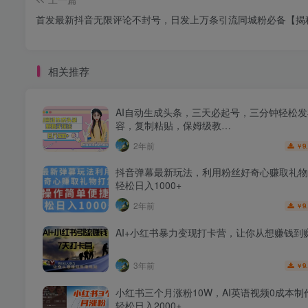
首发最新抖音无限评论不封号，日发上万条引流同城粉必备【揭
相关推荐
AI自动生成头条，三天必起号，三分钟轻松
容，复制粘贴，保姆级教…
2年前
9
￥
抖音弹幕最新玩法，利用粉丝好奇心赚取礼物
轻松日入1000+
2年前
9
￥
AI+小红书暴力变现打卡营，让你从想赚钱到
3年前
9
￥
小红书三个月涨粉10W，AI英语视频0成本制
轻松日入2000+