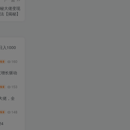
揭秘大佬变现
法【揭秘】
入1000
160
9.9
￥
双增长驱动
153
9.9
￥
大佬，全
148
9.9
￥
4