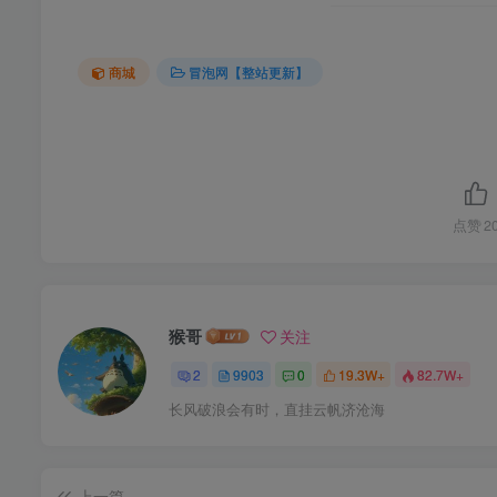
商城
冒泡网【整站更新】
点赞
2
猴哥
关注
2
9903
0
19.3W+
82.7W+
长风破浪会有时，直挂云帆济沧海
上一篇