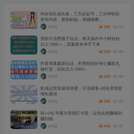
AI自动生成头条，三天必起号，三分钟轻松
发布内容，复制粘贴，保姆级教…
174
2年前
9.9
￥
男粉引流野路子玩法，每天操作半小时轻松
日入1000＋，流量根本停不下来
160
2年前
9.9
￥
抖音弹幕最新玩法，利用粉丝好奇心赚取礼
物打赏，轻松日入1000+
156
2年前
9.9
￥
私域运营实操培训课，引流获客+转化变现双
增长驱动
153
2年前
9.9
￥
AI+小红书暴力变现打卡营，让你从想赚钱到
赚到钱
151
3年前
9.9
￥