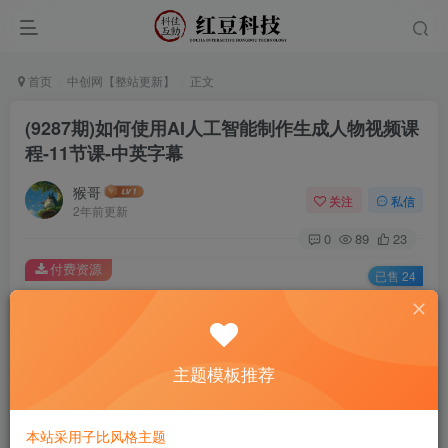
首页
中创网【整站更新】
正文
(9287期)如何使用AI人工智能制作生成人物视频课
程-11节课-中英字幕
猴哥
关注
私信
2年前更新
0
89
23
付费资源
已售 24
(9287期)如何使用AI人工智能制作生成人物视频课程-11节课-中英字幕
此内容为付费资源，请付费后查看
9.9
主题模板推荐
￥
免费
免费
黄金会员
钻石会员
本站采用子比风格主题
立即购买