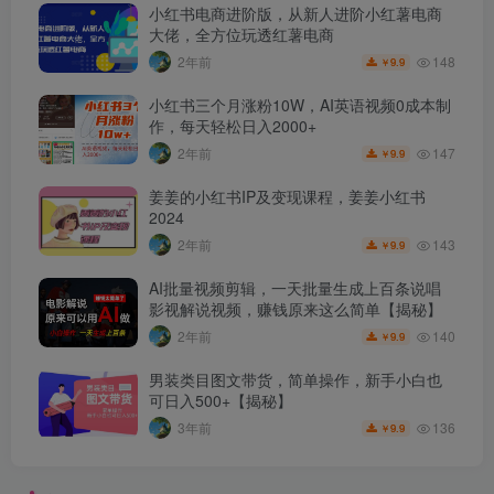
小红书电商进阶版，从新人进阶小红薯电商
大佬，全方位玩透红薯电商
148
2年前
9.9
￥
小红书三个月涨粉10W，AI英语视频0成本制
作，每天轻松日入2000+
147
2年前
9.9
￥
姜姜的小红书IP及变现课程，姜姜小红书
2024
143
2年前
9.9
￥
AI批量视频剪辑，一天批量生成上百条说唱
影视解说视频，赚钱原来这么简单【揭秘】
140
2年前
9.9
￥
男装类目图文带货，简单操作，新手小白也
可日入500+【揭秘】
136
3年前
9.9
￥