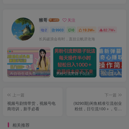
猴哥
关注
2
9903
0
19.3W+
82.7W+
长风破浪会有时，直挂云帆济沧海
AI自动生成头条，三天必起号，三分钟轻松发布内容，复制粘贴，保姆级教…
男粉引流野路子玩法，每天操作半小时轻松日入1000＋，流量根本停不下来
上一篇
下一篇
视频号剧情带货，视频号电
(9290期)闲鱼精准引流创业
商培训，新手必看
粉丝，日引流100＋，引流
过程还能赚钱
相关推荐