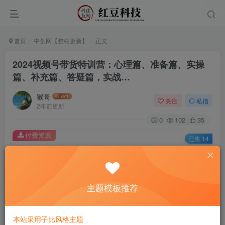
首页
中创网【整站更新】
正文
2024视频号带货特训营：心理篇、准备篇、实操
篇、补充篇、答疑篇，实战…
猴哥
关注
私信
2年前更新
0
102
35
付费资源
已售 14
2024视频号带货特训营：心理篇、准备篇、实操篇、补充篇、答疑篇，实战…
此内容为付费资源，请付费后查看
9.9
主题模板推荐
￥
免费
免费
黄金会员
钻石会员
本站采用子比风格主题
立即购买