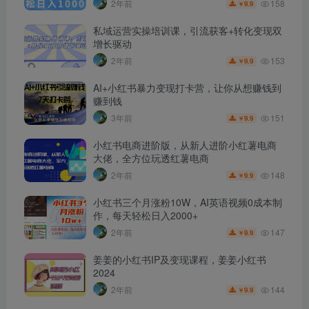
158
2年前
9.9
￥
私域运营实操培训课，引流获客+转化变现双
增长驱动
153
2年前
9.9
￥
AI+小红书暴力变现打卡营，让你从想赚钱到
赚到钱
151
3年前
9.9
￥
小红书电商进阶版，从新人进阶小红薯电商
大佬，全方位玩透红薯电商
148
2年前
9.9
￥
小红书三个月涨粉10W，AI英语视频0成本制
作，每天轻松日入2000+
147
2年前
9.9
￥
姜姜的小红书IP及变现课程，姜姜小红书
2024
144
2年前
9.9
￥