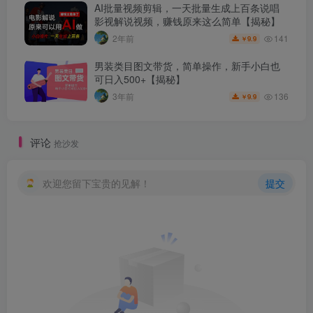
AI批量视频剪辑，一天批量生成上百条说唱
影视解说视频，赚钱原来这么简单【揭秘】
141
2年前
9.9
￥
男装类目图文带货，简单操作，新手小白也
可日入500+【揭秘】
136
3年前
9.9
￥
评论
抢沙发
欢迎您留下宝贵的见解！
提交