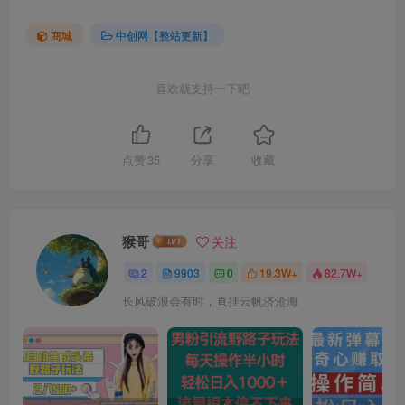
商城
中创网【整站更新】
喜欢就支持一下吧
点赞
35
分享
收藏
猴哥
关注
2
9903
0
19.3W+
82.7W+
长风破浪会有时，直挂云帆济沧海