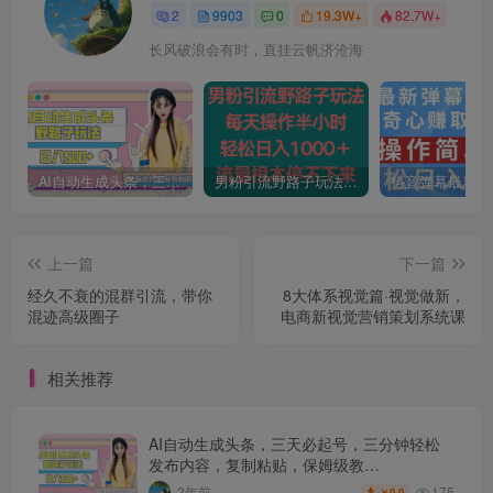
2
9903
0
19.3W+
82.7W+
长风破浪会有时，直挂云帆济沧海
AI自动生成头条，三天必起号，三分钟轻松发布内容，复制粘贴，保姆级教…
男粉引流野路子玩法，每天操作半小时轻松日入1000＋，流量根本停不下来
上一篇
下一篇
经久不衰的混群引流，带你
8大体系视觉篇·视觉做新，​
混迹高级圈子
电商新视觉营销策划系统课
相关推荐
AI自动生成头条，三天必起号，三分钟轻松
发布内容，复制粘贴，保姆级教…
175
2年前
9.9
￥