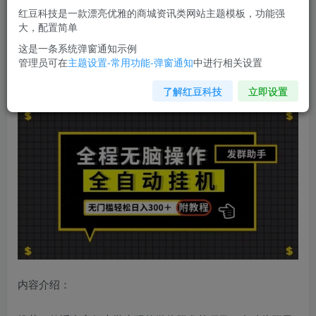
红豆科技是一款漂亮优雅的商城资讯类网站主题模板，功能强
您当前未登录！建议登陆后购买，可保存购买订单
大，配置简单
这是一条系统弹窗通知示例
管理员可在
主题设置-常用功能-弹窗通知
中进行相关设置
全自动挂机发群助手
，零门槛无脑操作，轻松日入300＋
（附渠道）【揭秘】
了解红豆科技
立即设置
内容介绍：