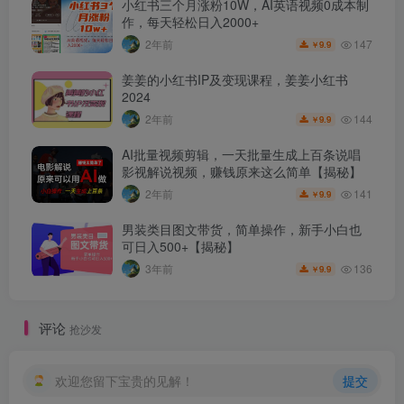
小红书三个月涨粉10W，AI英语视频0成本制
作，每天轻松日入2000+
147
2年前
9.9
￥
姜姜的小红书IP及变现课程，姜姜小红书
2024
144
2年前
9.9
￥
AI批量视频剪辑，一天批量生成上百条说唱
影视解说视频，赚钱原来这么简单【揭秘】
141
2年前
9.9
￥
男装类目图文带货，简单操作，新手小白也
可日入500+【揭秘】
136
3年前
9.9
￥
评论
抢沙发
欢迎您留下宝贵的见解！
提交