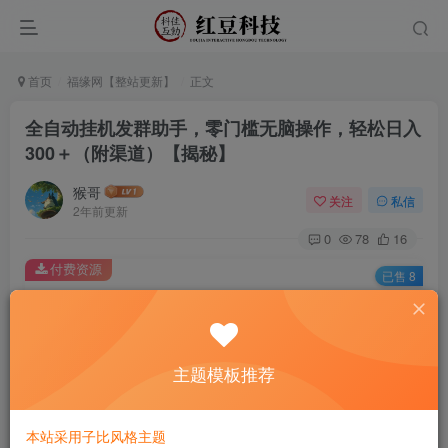
首页
福缘网【整站更新】
正文
全自动挂机发群助手，零门槛无脑操作，轻松日入
300＋（附渠道）【揭秘】
猴哥
关注
私信
2年前更新
0
78
16
付费资源
已售 8
全自动挂机发群助手，零门槛无脑操作，轻松日入300＋（附渠道）【揭秘】
此内容为付费资源，请付费后查看
9.9
主题模板推荐
￥
免费
免费
黄金会员
钻石会员
本站采用子比风格主题
立即购买