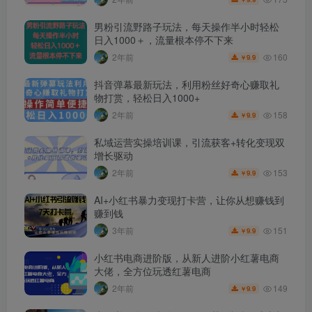
男粉引流野路子玩法，每天操作半小时轻松
日入1000＋，流量根本停不下来
160
2年前
9.9
￥
抖音弹幕最新玩法，利用粉丝好奇心赚取礼
物打赏，轻松日入1000+
158
2年前
9.9
￥
私域运营实操培训课，引流获客+转化变现双
增长驱动
153
2年前
9.9
￥
AI+小红书暴力变现打卡营，让你从想赚钱到
赚到钱
151
3年前
9.9
￥
小红书电商进阶版，从新人进阶小红薯电商
大佬，全方位玩透红薯电商
149
2年前
9.9
￥