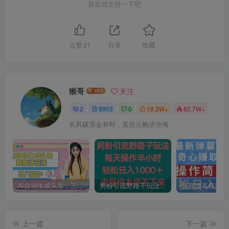
喜欢就支持一下吧
点赞
21
分享
收藏
猴哥
关注
2
9903
0
19.3W+
82.7W+
长风破浪会有时，直挂云帆济沧海
AI自动生成头条，三天必起号，三分钟轻松发布内容，复制粘贴，保姆级教…
男粉引流野路子玩法，每天操作半小时轻松日入1000＋，流量根本停不下来
上一篇
下一篇