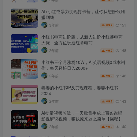
AI+小红书暴力变现打卡营，让你从想赚钱到
赚到钱
151
3年前
9.9
￥
小红书电商进阶版，从新人进阶小红薯电商
大佬，全方位玩透红薯电商
148
2年前
9.9
￥
小红书三个月涨粉10W，AI英语视频0成本制
作，每天轻松日入2000+
146
2年前
9.9
￥
姜姜的小红书IP及变现课程，姜姜小红书
2024
143
2年前
9.9
￥
AI批量视频剪辑，一天批量生成上百条说唱
影视解说视频，赚钱原来这么简单【揭秘】
140
2年前
9.9
￥