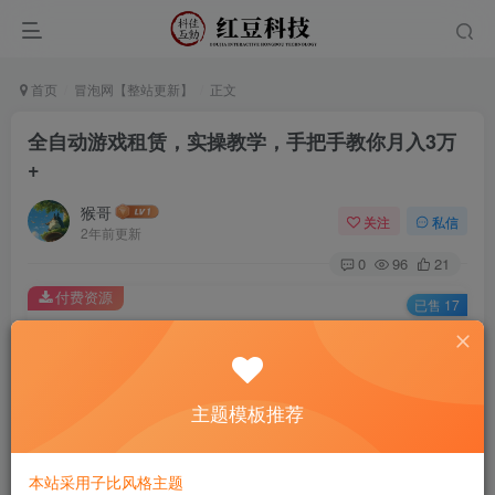
首页
冒泡网【整站更新】
正文
全自动游戏租赁，实操教学，手把手教你月入3万
+
猴哥
关注
私信
2年前更新
0
96
21
付费资源
已售 17
全自动游戏租赁，实操教学，手把手教你月入3万+
此内容为付费资源，请付费后查看
9.9
主题模板推荐
￥
免费
免费
黄金会员
钻石会员
本站采用子比风格主题
立即购买