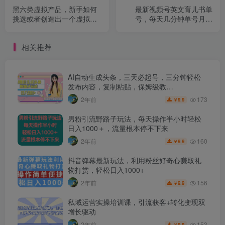
黑六类虚拟产品，新手如何
最新视频号英文育儿书单
挑选或者创造出一个虚拟产
号，每天几分钟单号月入
品【付费文章】
1w+
相关推荐
AI自动生成头条，三天必起号，三分钟轻松
发布内容，复制粘贴，保姆级教…
173
2年前
9.9
￥
男粉引流野路子玩法，每天操作半小时轻松
日入1000＋，流量根本停不下来
160
2年前
9.9
￥
抖音弹幕最新玩法，利用粉丝好奇心赚取礼
物打赏，轻松日入1000+
156
2年前
9.9
￥
私域运营实操培训课，引流获客+转化变现双
增长驱动
153
2年前
9.9
￥