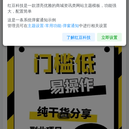
红豆科技是一款漂亮优雅的商城资讯类网站主题模板，功能强
您当前未登录！建议登陆后购买，可保存购买订单
大，配置简单
这是一条系统弹窗通知示例
管理员可在
主题设置-常用功能-弹窗通知
中进行相关设置
全自动游戏租赁，实操教学，手把手教你月入3万+
了解红豆科技
立即设置