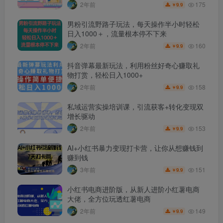
175
2年前
9.9
￥
男粉引流野路子玩法，每天操作半小时轻松
日入1000＋，流量根本停不下来
160
2年前
9.9
￥
抖音弹幕最新玩法，利用粉丝好奇心赚取礼
物打赏，轻松日入1000+
158
2年前
9.9
￥
私域运营实操培训课，引流获客+转化变现双
增长驱动
153
2年前
9.9
￥
AI+小红书暴力变现打卡营，让你从想赚钱到
赚到钱
151
3年前
9.9
￥
小红书电商进阶版，从新人进阶小红薯电商
大佬，全方位玩透红薯电商
149
2年前
9.9
￥