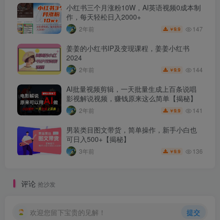
小红书三个月涨粉10W，AI英语视频0成本制
作，每天轻松日入2000+
147
2年前
9.9
￥
姜姜的小红书IP及变现课程，姜姜小红书
2024
144
2年前
9.9
￥
AI批量视频剪辑，一天批量生成上百条说唱
影视解说视频，赚钱原来这么简单【揭秘】
141
2年前
9.9
￥
男装类目图文带货，简单操作，新手小白也
可日入500+【揭秘】
136
3年前
9.9
￥
评论
抢沙发
欢迎您留下宝贵的见解！
提交