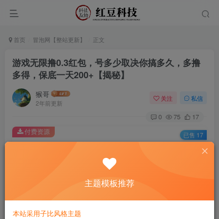
首页
冒泡网【整站更新】
正文
游戏无限撸0.3红包，号多少取决你搞多久，多撸
多得，保底一天200+【揭秘】
猴哥
关注
私信
2年前更新
0
75
17
付费资源
已售 17
游戏无限撸0.3红包，号多少取决你搞多久，多撸多得，保底一天200+【揭秘】
此内容为付费资源，请付费后查看
9.9
主题模板推荐
￥
免费
免费
黄金会员
钻石会员
本站采用子比风格主题
立即购买