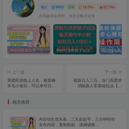
2
9903
0
19.3W+
82.7W+
长风破浪会有时，直挂云帆济沧海
AI自动生成头条，三天必起号，三分钟轻松发布内容，复制粘贴，保姆级教…
男粉引流野路子玩法，每天操作半小时轻松日入1000＋，流量根本停不下来
上一篇
下一篇
美团民宿线上入住，最新薅
最新日入三百，冷门高需求
羊毛小项目，可以单号日入
消除路人零基础玩法【揭
50+【揭秘】
秘】
相关推荐
AI自动生成头条，三天必起号，三分钟轻松
发布内容，复制粘贴，保姆级教…