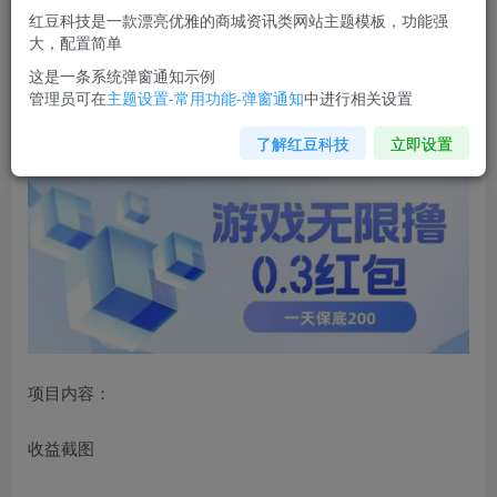
红豆科技是一款漂亮优雅的商城资讯类网站主题模板，功能强
您当前未登录！建议登陆后购买，可保存购买订单
大，配置简单
这是一条系统弹窗通知示例
管理员可在
主题设置-常用功能-弹窗通知
中进行相关设置
游戏无限撸0.3红包
，号多少取决你搞多久，多撸多得，保底
一天200+【揭秘】
了解红豆科技
立即设置
项目内容：
收益截图