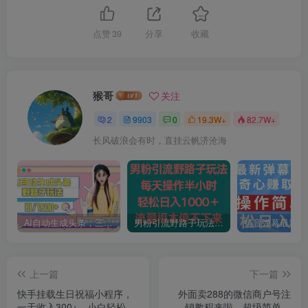
点赞
39
分享
收藏
猴哥
关注
2
9903
0
19.3W+
82.7W+
长风破浪会有时，直挂云帆济沧海
AI自动生成头条，三天必起号，三分钟轻松发布内容，复制粘贴，保姆级教…
男粉引流野路子玩法，每天操作半小时轻松日入1000＋，流量根本停不下来
上一篇
下一篇
快手挂载生日祝福小程序，
外面卖288的微信商户号注
一天收入300+，小白轻松上
销教程来啦，超级简单方