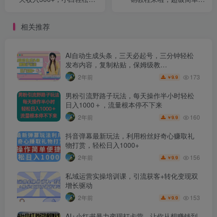
手【揭秘】
便，一分钟即可注销成功
【揭秘】
相关推荐
AI自动生成头条，三天必起号，三分钟轻松
发布内容，复制粘贴，保姆级教…
173
2年前
9.9
￥
男粉引流野路子玩法，每天操作半小时轻松
日入1000＋，流量根本停不下来
160
2年前
9.9
￥
抖音弹幕最新玩法，利用粉丝好奇心赚取礼
物打赏，轻松日入1000+
156
2年前
9.9
￥
私域运营实操培训课，引流获客+转化变现双
增长驱动
153
2年前
9.9
￥
AI+小红书暴力变现打卡营，让你从想赚钱到