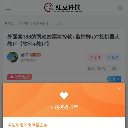
首页
冒泡网【整站更新】
正文
外面卖188的两款放票监控软+监控群+对接机器人
教程【软件+教程】
猴哥
关注
私信
2年前更新
0
76
39
付费资源
已售 3
外面卖188的两款放票监控软+监控群+对接机器人教程【软件+教程】
此内容为付费资源，请付费后查看
9.9
主题模板推荐
￥
免费
免费
黄金会员
钻石会员
本站采用子比风格主题
立即购买