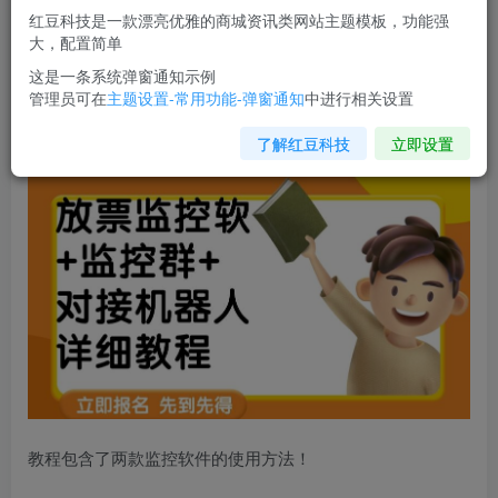
红豆科技是一款漂亮优雅的商城资讯类网站主题模板，功能强
您当前未登录！建议登陆后购买，可保存购买订单
大，配置简单
这是一条系统弹窗通知示例
管理员可在
主题设置-常用功能-弹窗通知
中进行相关设置
外面卖188的
两款放票监控软
+监控群+对接机器人教程【软
件+教程】
了解红豆科技
立即设置
教程包含了两款监控软件的使用方法！