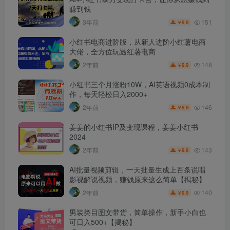
赚到钱
151
3年前
9.9
￥
小红书电商进阶版，从新人进阶小红薯电商
大佬，全方位玩透红薯电商
148
2年前
9.9
￥
小红书三个月涨粉10W，AI英语视频0成本制
作，每天轻松日入2000+
146
2年前
9.9
￥
姜姜的小红书IP及变现课程，姜姜小红书
2024
143
2年前
9.9
￥
AI批量视频剪辑，一天批量生成上百条说唱
影视解说视频，赚钱原来这么简单【揭秘】
140
2年前
9.9
￥
男装类目图文带货，简单操作，新手小白也
可日入500+【揭秘】