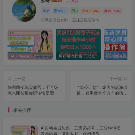
猴哥
关注
2
9903
0
19.3W+
82.7W+
长风破浪会有时，直挂云帆济沧海
AI自动生成头条，三天必起号，三分钟轻松发布内容，复制粘贴，保姆级教…
男粉引流野路子玩法，每天操作半小时轻松日入1000＋，流量根本停不下来
上一篇
下一篇
快团团变现实战营，千万级
“绿茶计划”，爆火的蓝海项
流水团长带你玩转快团团
目，着重做某个方向的情感
赛道，小白也能轻松月入
2w+【揭秘】
相关推荐
AI自动生成头条，三天必起号，三分钟轻松
发布内容，复制粘贴，保姆级教…