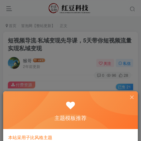
首页
冒泡网【整站更新】
正文
短视频导流·私域变现先导课，5天带你短视频流量
实现私域变现
猴哥
关注
私信
2年前更新
0
96
28
付费资源
已售 21
短视频导流·私域变现先导课，5天带你短视频流量实现私域变现
此内容为付费资源，请付费后查看
9.9
主题模板推荐
￥
免费
免费
黄金会员
钻石会员
本站采用子比风格主题
立即购买