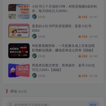
小红书三个月涨粉10W，AI英语视频0成本制
作，每天轻松日入2000+
147
2年前
9.9
￥
姜姜的小红书IP及变现课程，姜姜小红书
2024
143
2年前
9.9
￥
AI批量视频剪辑，一天批量生成上百条说唱
影视解说视频，赚钱原来这么简单【揭秘】
140
2年前
9.9
￥
男装类目图文带货，简单操作，新手小白也
可日入500+【揭秘】
136
3年前
9.9
￥
评论
抢沙发
欢迎您留下宝贵的见解！
提交