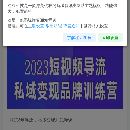
红豆科技是一款漂亮优雅的商城资讯类网站主题模板，功能强
您当前未登录！建议登陆后购买，可保存购买订单
大，配置简单
这是一条系统弹窗通知示例
管理员可在
主题设置-常用功能-弹窗通知
中进行相关设置
短视频导流
·私域变现先导课，5天带你短视频流量实现私域
变现
了解红豆科技
立即设置
《
短视频导流
，私域变现》先导课