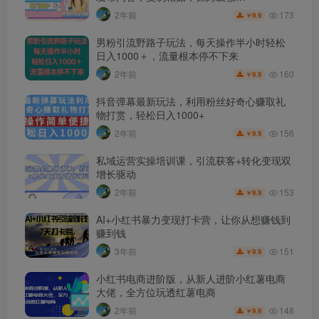
173
2年前
9.9
￥
男粉引流野路子玩法，每天操作半小时轻松
日入1000＋，流量根本停不下来
160
2年前
9.9
￥
抖音弹幕最新玩法，利用粉丝好奇心赚取礼
物打赏，轻松日入1000+
156
2年前
9.9
￥
私域运营实操培训课，引流获客+转化变现双
增长驱动
153
2年前
9.9
￥
AI+小红书暴力变现打卡营，让你从想赚钱到
赚到钱
151
3年前
9.9
￥
小红书电商进阶版，从新人进阶小红薯电商
大佬，全方位玩透红薯电商
148
2年前
9.9
￥