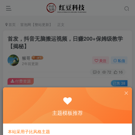
首页
冒泡网【整站更新】
正文
首发，抖音无脑搬运视频，日赚200+保姆级教学
【揭秘】
猴哥
关注
私信
2年前更新
0
72
16
付费资源
已售 38
首发，抖音无脑搬运视频，日赚200+保姆级教学【揭秘】
此内容为付费资源，请付费后查看
9.9
主题模板推荐
￥
免费
免费
黄金会员
钻石会员
本站采用子比风格主题
立即购买