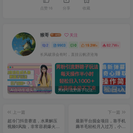
点赞
16
分享
收藏
猴哥
关注
2
9903
0
19.3W+
82.7W+
长风破浪会有时，直挂云帆济沧海
AI自动生成头条，三天必起号，三分钟轻松发布内容，复制粘贴，保姆级教…
男粉引流野路子玩法，每天操作半小时轻松日入1000＋，流量根本停不下来
上一篇
下一篇
超冷门抖音赛道，水果解压
最新平台掘金项目，靠手机
视频0风险，非常容易爆火
薅羊毛轻松月入过万，小白
【揭秘】
也能轻松上手，保姆级教程