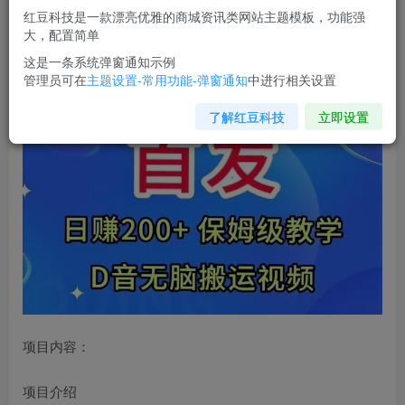
红豆科技是一款漂亮优雅的商城资讯类网站主题模板，功能强
您当前未登录！建议登陆后购买，可保存购买订单
大，配置简单
这是一条系统弹窗通知示例
管理员可在
主题设置-常用功能-弹窗通知
中进行相关设置
首发，
抖音无脑搬运视频
，日赚200+保姆级教学【揭秘】
了解红豆科技
立即设置
项目内容：
项目介绍