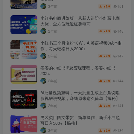
151
3年前
9.9
￥
小红书电商进阶版，从新人进阶小红薯电商
大佬，全方位玩透红薯电商
148
2年前
9.9
￥
小红书三个月涨粉10W，AI英语视频0成本制
作，每天轻松日入2000+
147
2年前
9.9
￥
姜姜的小红书IP及变现课程，姜姜小红书
2024
144
2年前
9.9
￥
AI批量视频剪辑，一天批量生成上百条说唱
影视解说视频，赚钱原来这么简单【揭秘】
141
2年前
9.9
￥
男装类目图文带货，简单操作，新手小白也
可日入500+【揭秘】
136
3年前
9.9
￥