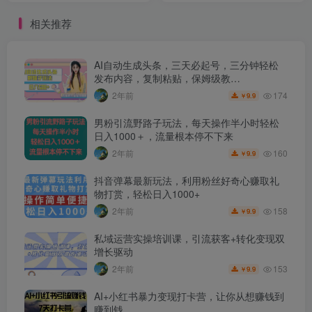
【揭秘】
相关推荐
AI自动生成头条，三天必起号，三分钟轻松
发布内容，复制粘贴，保姆级教…
174
2年前
9.9
￥
男粉引流野路子玩法，每天操作半小时轻松
日入1000＋，流量根本停不下来
160
2年前
9.9
￥
抖音弹幕最新玩法，利用粉丝好奇心赚取礼
物打赏，轻松日入1000+
158
2年前
9.9
￥
私域运营实操培训课，引流获客+转化变现双
增长驱动
153
2年前
9.9
￥
AI+小红书暴力变现打卡营，让你从想赚钱到
赚到钱