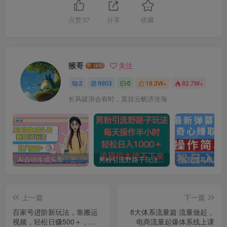
点赞
37
分享
收藏
猴哥
关注
2
9903
0
19.3W+
82.7W+
长风破浪会有时，直挂云帆济沧海
AI自动生成头条，三天必起号，三分钟轻松发布内容，复制粘贴，保姆级教…
男粉引流野路子玩法，每天操作半小时轻松日入1000＋，流量根本停不下来
上一篇
下一篇
百家号进阶新玩法，靠搬运
8大体系流量篇·流量做起，
视频，轻松日赚500＋，附
电商流量起爆体系线上课