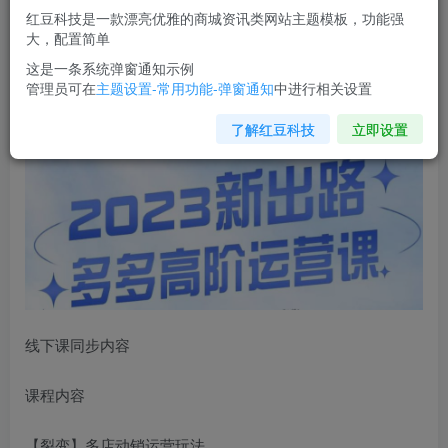
红豆科技是一款漂亮优雅的商城资讯类网站主题模板，功能强
您当前未登录！建议登陆后购买，可保存购买订单
大，配置简单
这是一条系统弹窗通知示例
管理员可在
主题设置-常用功能-弹窗通知
中进行相关设置
大炮·多多高阶运营课
，3大玩法助力打造爆款，实操玩法直
接亮出干货
了解红豆科技
立即设置
线下课同步内容
课程内容
【裂变】多店动销运营玩法