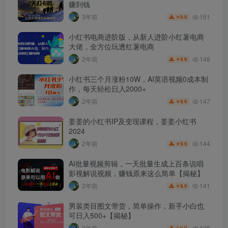
赚到钱
151
3年前
9.9
￥
小红书电商进阶版，从新人进阶小红薯电商
大佬，全方位玩透红薯电商
148
2年前
9.9
￥
小红书三个月涨粉10W，AI英语视频0成本制
作，每天轻松日入2000+
147
2年前
9.9
￥
姜姜的小红书IP及变现课程，姜姜小红书
2024
144
2年前
9.9
￥
AI批量视频剪辑，一天批量生成上百条说唱
影视解说视频，赚钱原来这么简单【揭秘】
141
2年前
9.9
￥
男装类目图文带货，简单操作，新手小白也
可日入500+【揭秘】
136
3年前