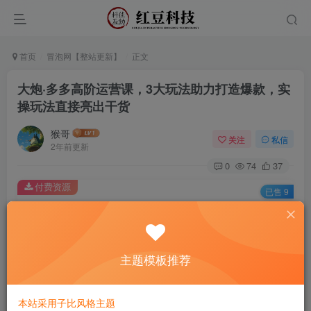
首页
冒泡网【整站更新】
正文
大炮·多多高阶运营课，3大玩法助力打造爆款，实
操玩法直接亮出干货
猴哥
关注
私信
2年前更新
0
74
37
付费资源
已售 9
大炮·多多高阶运营课，3大玩法助力打造爆款，实操玩法直接亮出干货
此内容为付费资源，请付费后查看
9.9
主题模板推荐
￥
免费
免费
黄金会员
钻石会员
本站采用子比风格主题
立即购买