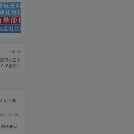
抖音弹幕最新玩法，利用粉丝好奇心赚取礼物打赏，轻松日入1000+
私域运营实操培训课，引流获客+转化变现双增长驱动
AI+小红书暴力变现打卡营，让你从想赚钱到赚到钱
下一篇
截流玩法日入
1016更新】
入1000
160
9.9
￥
双增长驱动