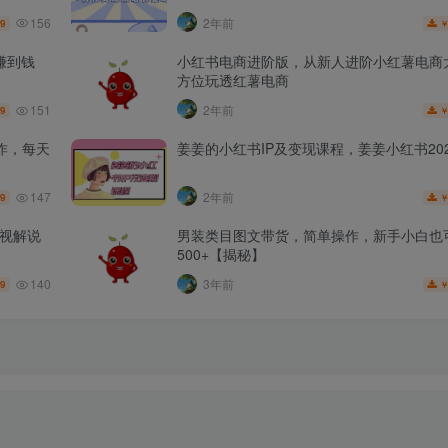
156
2年前
.9
赚到钱
小红书电商进阶版，从新人进阶小红薯电商
方位玩透红薯电商
151
2年前
.9
作，每天
姜姜的小红书IP及变现课程，姜姜小红书202
147
2年前
.9
影视解说
男装类目图文带货，简单操作，新手小白也
500+【揭秘】
140
3年前
.9