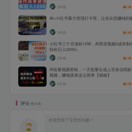
2年前
9
￥
AI+小红书暴力变现打卡营，让你从想赚钱到
3年前
9
￥
小红书三个月涨粉10W，AI英语视频0成本制
轻松日入2000+
2年前
9
￥
AI批量视频剪辑，一天批量生成上百条说唱
视频，赚钱原来这么简单【揭秘】
2年前
9
￥
评论
抢沙发