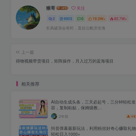
猴哥
关注
2
9903
0
19.3W+
82.7W+
长风破浪会有时，直挂云帆济沧海
上一篇
得物视频带货项目，矩阵操作，月入过万的蓝海项目
相关推荐
AI自动生成头条，三天必起号，三分钟轻松
容，复制粘贴，保姆级教…
2年前
9
￥
抖音弹幕最新玩法，利用粉丝好奇心赚取礼物
轻松日入1000+