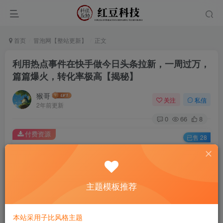
首页
冒泡网【整站更新】
正文
利用热点事件在快手做今日头条拉新，一周过万，
篇篇爆火，转化率极高【揭秘】
猴哥
关注
私信
2年前更新
0
66
8
付费资源
已售 28
利用热点事件在快手做今日头条拉新，一周过万，篇篇爆火，转化率极高【揭秘】
此内容为付费资源，请付费后查看
9.9
主题模板推荐
￥
免费
免费
黄金会员
钻石会员
本站采用子比风格主题
立即购买