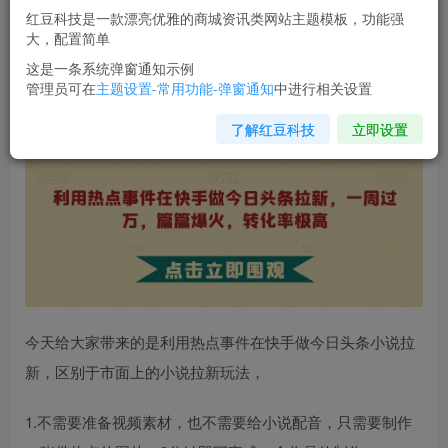
红豆科技是一款漂亮优雅的商城资讯类网站主题模板，功能强
您当前未登录！建议登陆后购买，可保存购买订单
大，配置简单
这是一条系统弹窗通知示例
管理员可在
主题设置-常用功能-弹窗通知
中进行相关设置
利用热点事件在
快手做今日头条拉新
，一周过万，篇篇爆
火，转化率极高【揭秘】
了解红豆科技
立即设置
今天给大家带来的是利用热点事件在快手做今日头条小说拉
新，区别于市面上的小说拉新玩法，
1.不需要准备视频素材，也不需要给小说配音，只需要制作