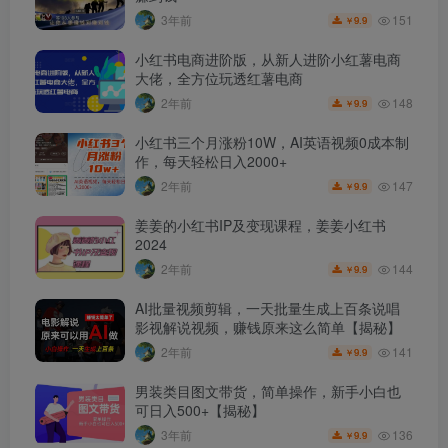
151
3年前
9.9
￥
小红书电商进阶版，从新人进阶小红薯电商
大佬，全方位玩透红薯电商
148
2年前
9.9
￥
小红书三个月涨粉10W，AI英语视频0成本制
作，每天轻松日入2000+
147
2年前
9.9
￥
姜姜的小红书IP及变现课程，姜姜小红书
2024
144
2年前
9.9
￥
AI批量视频剪辑，一天批量生成上百条说唱
影视解说视频，赚钱原来这么简单【揭秘】
141
2年前
9.9
￥
男装类目图文带货，简单操作，新手小白也
可日入500+【揭秘】
136
3年前
9.9
￥