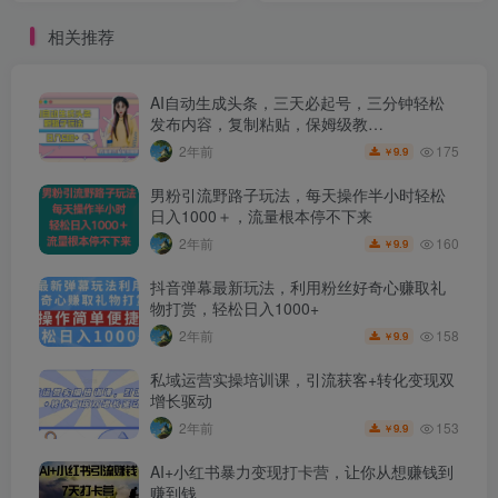
相关推荐
AI自动生成头条，三天必起号，三分钟轻松
发布内容，复制粘贴，保姆级教…
175
2年前
9.9
￥
男粉引流野路子玩法，每天操作半小时轻松
日入1000＋，流量根本停不下来
160
2年前
9.9
￥
抖音弹幕最新玩法，利用粉丝好奇心赚取礼
物打赏，轻松日入1000+
158
2年前
9.9
￥
私域运营实操培训课，引流获客+转化变现双
增长驱动
153
2年前
9.9
￥
AI+小红书暴力变现打卡营，让你从想赚钱到
赚到钱