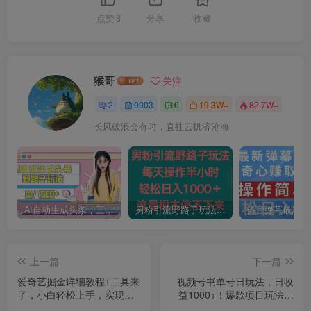
点赞
8
分享
收藏
猴哥
关注
2
9903
0
19.3W+
82.7W+
长风破浪会有时，直挂云帆济沧海
AI自动生成头条，三天必起号，三分钟轻松发布内容，复制粘贴，保姆级教…
男粉引流野路子玩法，每天操作半小时轻松日入1000＋，流量根本停不下来
上一篇
下一篇
爱奇艺掘金详细教程+工具来
视频号书单号日玩法，日收
了，小白轻松上手，实现无
益1000+！爆款项目玩法揭
脑搬运日入2600+
秘，新手直接干【揭秘】