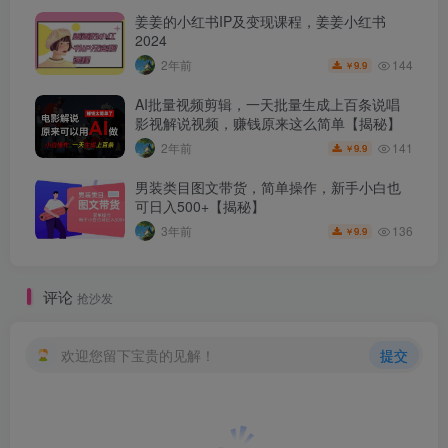
姜姜的小红书IP及变现课程，姜姜小红书
2024
144
2年前
9.9
￥
AI批量视频剪辑，一天批量生成上百条说唱
影视解说视频，赚钱原来这么简单【揭秘】
141
2年前
9.9
￥
男装类目图文带货，简单操作，新手小白也
可日入500+【揭秘】
136
3年前
9.9
￥
评论
抢沙发
欢迎您留下宝贵的见解！
提交