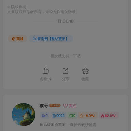
©
版权声明
文章版权归作者所有，未经允许请勿转载。
THE END
商城
冒泡网【整站更新】
喜欢就支持一下吧
点赞
39
分享
收藏
猴哥
关注
2
9903
0
19.3W+
82.8W+
长风破浪会有时，直挂云帆济沧海