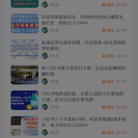
160
2年前
9.9
￥
抖音弹幕最新玩法，利用粉丝好奇心赚取礼
物打赏，轻松日入1000+
158
2年前
9.9
￥
私域运营实操培训课，引流获客+转化变现双
增长驱动
153
2年前
9.9
￥
AI+小红书暴力变现打卡营，让你从想赚钱到
赚到钱
151
3年前
9.9
￥
小红书电商进阶版，从新人进阶小红薯电商
大佬，全方位玩透红薯电商
149
2年前
9.9
￥
小红书三个月涨粉10W，AI英语视频0成本制
作，每天轻松日入2000+
147
2年前
9.9
￥