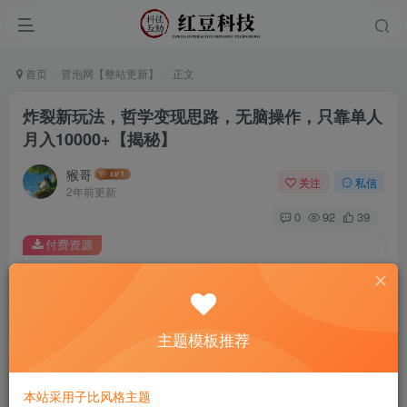
首页
冒泡网【整站更新】
正文
炸裂新玩法，哲学变现思路，无脑操作，只靠单人
月入10000+【揭秘】
猴哥
关注
私信
2年前更新
0
92
39
付费资源
炸裂新玩法，哲学变现思路，无脑操作，只靠单人月入10000+【揭秘】
此内容为付费资源，请付费后查看
9.9
主题模板推荐
￥
免费
免费
黄金会员
钻石会员
本站采用子比风格主题
立即购买