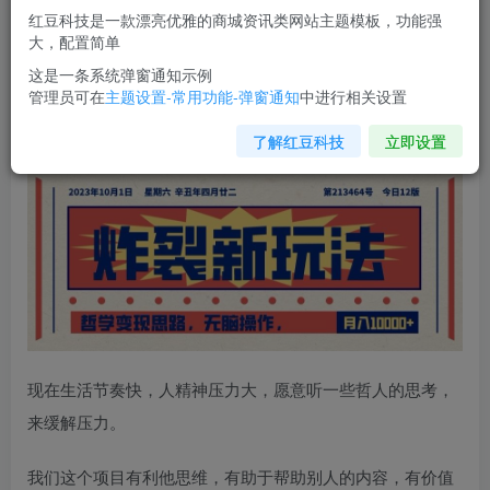
红豆科技是一款漂亮优雅的商城资讯类网站主题模板，功能强
您当前未登录！建议登陆后购买，可保存购买订单
大，配置简单
这是一条系统弹窗通知示例
管理员可在
主题设置-常用功能-弹窗通知
中进行相关设置
炸裂新玩法，
哲学变现思路
，无脑操作，只靠单人月入
10000+【揭秘】
了解红豆科技
立即设置
现在生活节奏快，人精神压力大，愿意听一些哲人的思考，
来缓解压力。
我们这个项目有利他思维，有助于帮助别人的内容，有价值