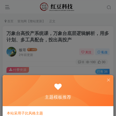
首页
冒泡网【整站更新】
正文
万象台高投产系统课，万象台底层逻辑解析，用多
计划、多工具配合，投出高投产
猴哥
关注
私信
2年前更新
0
100
30
付费资源
已售 36
万象台高投产系统课，万象台底层逻辑解析，用多计划、多工具配合，投出高投产
此内容为付费资源，请付费后查看
9.9
主题模板推荐
￥
免费
免费
黄金会员
钻石会员
本站采用子比风格主题
立即购买