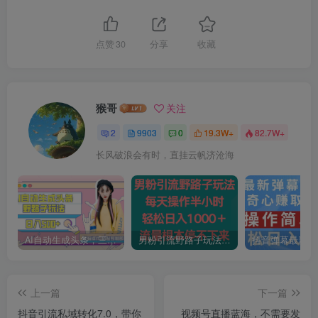
点赞
30
分享
收藏
猴哥
关注
2
9903
0
19.3W+
82.7W+
长风破浪会有时，直挂云帆济沧海
AI自动生成头条，三天必起号，三分钟轻松发布内容，复制粘贴，保姆级教…
男粉引流野路子玩法，每天操作半小时轻松日入1000＋，流量根本停不下来
上一篇
下一篇
抖音引流私域转化7.0，带你
视频号直播蓝海，不需要发