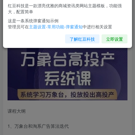
红豆科技是一款漂亮优雅的商城资讯类网站主题模板，功能强
您当前未登录！建议登陆后购买，可保存购买订单
大，配置简单
这是一条系统弹窗通知示例
管理员可在
主题设置-常用功能-弹窗通知
中进行相关设置
万象台高投产系统课
，万象台底层逻辑解析，用多计划、多
工具配合，投出高投产
了解红豆科技
立即设置
课程大纲
1、万象台和淘系广告算法迭代