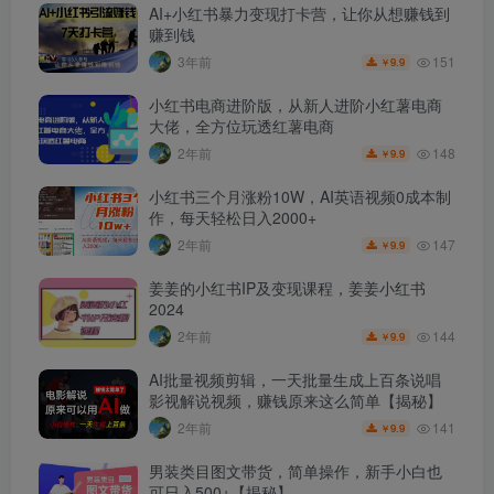
AI+小红书暴力变现打卡营，让你从想赚钱到
赚到钱
151
3年前
9.9
￥
小红书电商进阶版，从新人进阶小红薯电商
大佬，全方位玩透红薯电商
148
2年前
9.9
￥
小红书三个月涨粉10W，AI英语视频0成本制
作，每天轻松日入2000+
147
2年前
9.9
￥
姜姜的小红书IP及变现课程，姜姜小红书
2024
144
2年前
9.9
￥
AI批量视频剪辑，一天批量生成上百条说唱
影视解说视频，赚钱原来这么简单【揭秘】
141
2年前
9.9
￥
男装类目图文带货，简单操作，新手小白也
可日入500+【揭秘】