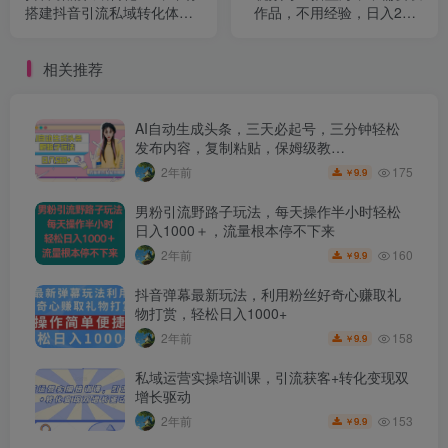
搭建抖音引流私域转化体
作品，不用经验，日入200-
系，带你实现企业持续十年
2000+【揭秘】
的盈利
相关推荐
AI自动生成头条，三天必起号，三分钟轻松
发布内容，复制粘贴，保姆级教…
175
2年前
9.9
￥
男粉引流野路子玩法，每天操作半小时轻松
日入1000＋，流量根本停不下来
160
2年前
9.9
￥
抖音弹幕最新玩法，利用粉丝好奇心赚取礼
物打赏，轻松日入1000+
158
2年前
9.9
￥
私域运营实操培训课，引流获客+转化变现双
增长驱动
153
2年前
9.9
￥