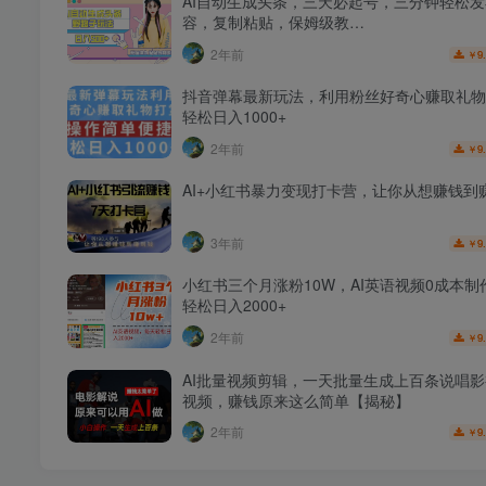
AI自动生成头条，三天必起号，三分钟轻松
容，复制粘贴，保姆级教…
2年前
9
￥
抖音弹幕最新玩法，利用粉丝好奇心赚取礼物
轻松日入1000+
2年前
9
￥
AI+小红书暴力变现打卡营，让你从想赚钱到
3年前
9
￥
小红书三个月涨粉10W，AI英语视频0成本制
轻松日入2000+
2年前
9
￥
AI批量视频剪辑，一天批量生成上百条说唱
视频，赚钱原来这么简单【揭秘】
2年前
9
￥