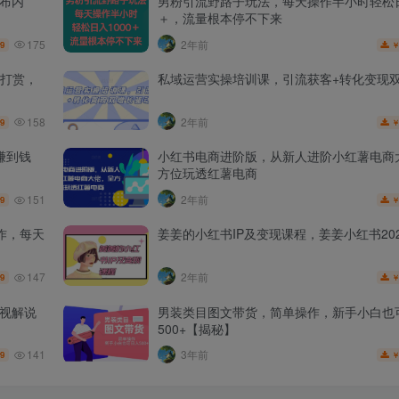
发布内
男粉引流野路子玩法，每天操作半小时轻松日
＋，流量根本停不下来
175
2年前
.9
打赏，
私域运营实操培训课，引流获客+转化变现
158
2年前
.9
赚到钱
小红书电商进阶版，从新人进阶小红薯电商
方位玩透红薯电商
151
2年前
.9
作，每天
姜姜的小红书IP及变现课程，姜姜小红书202
147
2年前
.9
影视解说
男装类目图文带货，简单操作，新手小白也
500+【揭秘】
141
3年前
.9