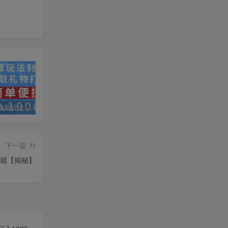
抖音弹幕最新玩法，利用粉丝好奇心赚取礼物打赏，轻松日入1000+
私域运营实操培训课，引流获客+转化变现双增长驱动
AI+小红书暴力变现打卡营，让你从想赚钱到赚到钱
下一篇
秘籍【揭秘】