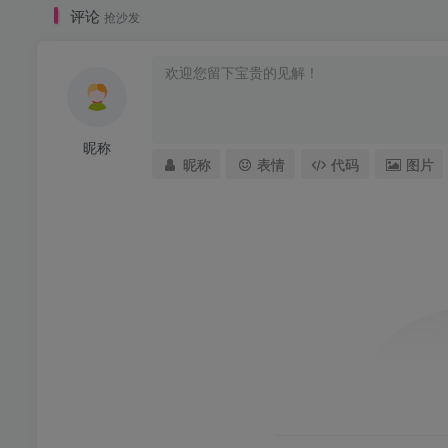
评论
抢沙发
昵称
昵称
表情
代码
图片