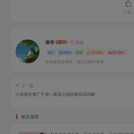
点赞
1
猴哥
关注
2
9903
0
19.3W+
82.8W+
长风破浪会有时，直挂云帆济沧海
上一篇
小说推文推广干货—蛋花小说拉新玩法详解
相关推荐