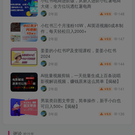
小红书电商进阶版，从新人进阶小红薯电商
大佬，全方位玩透红薯电商
148
2年前
9.9
￥
小红书三个月涨粉10W，AI英语视频0成本制
作，每天轻松日入2000+
147
2年前
9.9
￥
姜姜的小红书IP及变现课程，姜姜小红书
2024
144
2年前
9.9
￥
AI批量视频剪辑，一天批量生成上百条说唱
影视解说视频，赚钱原来这么简单【揭秘】
141
2年前
9.9
￥
男装类目图文带货，简单操作，新手小白也
可日入500+【揭秘】
136
3年前
9.9
￥
评论
抢沙发