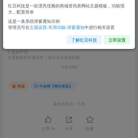
您当前未登录！建议登陆后购买，可保存购买订单
红豆科技是一款漂亮优雅的商城资讯类网站主题模板，功能强
大，配置简单
无限资源，无限圣水，宝石等.
这是一条系统弹窗通知示例
管理员可在
主题设置-常用功能-弹窗通知
中进行相关设置
下载地址：
了解红豆科技
立即设置
©
版权声明
文章版权归作者所有，未经允许请勿转载。
THE END
商城
中创网【整站更新】
喜欢就支持一下吧
点赞
14
分享
收藏