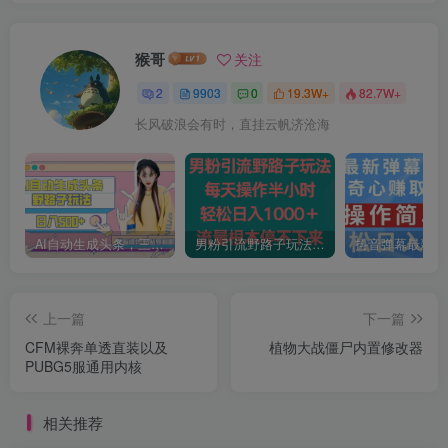
猴哥
关注
2
9903
0
19.3W+
82.7W+
长风破浪会有时，直挂云帆济沧海
AI自动生成头条，三天必起号，三分钟轻松发布内容，复制粘贴，保姆级教…
男粉引流野路子玩法，每天操作半小时轻松日入1000＋，流量根本停不下来
上一篇
下一篇
CFM裸奔单透直装以及
植物大战僵尸内置修改器
PUBG5服通用内核
相关推荐