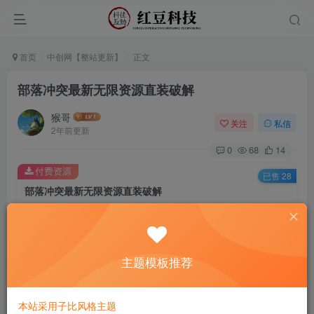
首页
中创网【整站更新】
正文
部落冲突最新无限资源直装破解
猴哥
关注
私信
2年前更新
0
68
14
付费资源
已售 28
部落冲突最新无限资源直装破解
此内容为付费资源，请付费后查看
9.9
￥
主题模板推荐
免费
免费
黄金会员
钻石会员
立即购买
本站采用子比风格主题