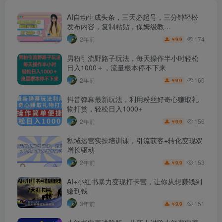
AI自动生成头条，三天必起号，三分钟轻松
发布内容，复制粘贴，保姆级教…
174
2年前
9.9
￥
男粉引流野路子玩法，每天操作半小时轻松
日入1000＋，流量根本停不下来
160
2年前
9.9
￥
抖音弹幕最新玩法，利用粉丝好奇心赚取礼
物打赏，轻松日入1000+
156
2年前
9.9
￥
私域运营实操培训课，引流获客+转化变现双
增长驱动
153
2年前
9.9
￥
AI+小红书暴力变现打卡营，让你从想赚钱到
赚到钱
151
3年前
9.9
￥