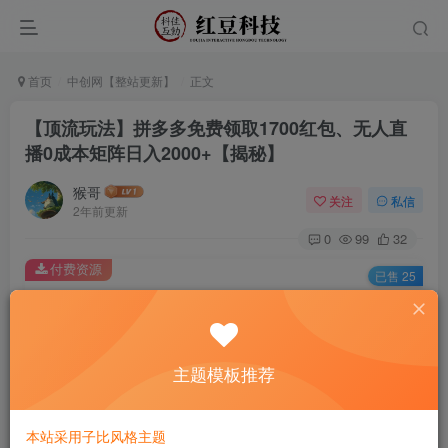
首页
中创网【整站更新】
正文
【顶流玩法】拼多多免费领取1700红包、无人直
播0成本矩阵日入2000+【揭秘】
猴哥
关注
私信
2年前更新
0
99
32
付费资源
已售 25
【顶流玩法】拼多多免费领取1700红包、无人直播0成本矩阵日入2000+【揭秘】
此内容为付费资源，请付费后查看
9.9
主题模板推荐
￥
免费
免费
黄金会员
钻石会员
本站采用子比风格主题
立即购买