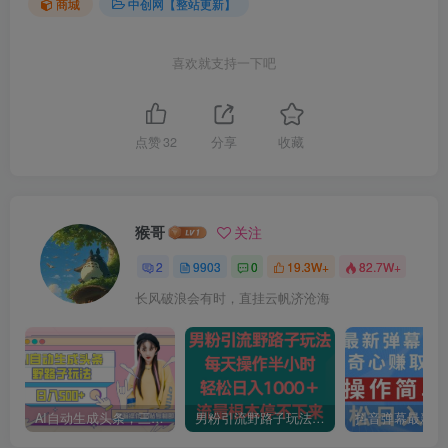
商城
中创网【整站更新】
喜欢就支持一下吧
点赞
32
分享
收藏
猴哥
关注
2
9903
0
19.3W+
82.7W+
长风破浪会有时，直挂云帆济沧海
AI自动生成头条，三天必起号，三分钟轻松发布内容，复制粘贴，保姆级教…
男粉引流野路子玩法，每天操作半小时轻松日入1000＋，流量根本停不下来