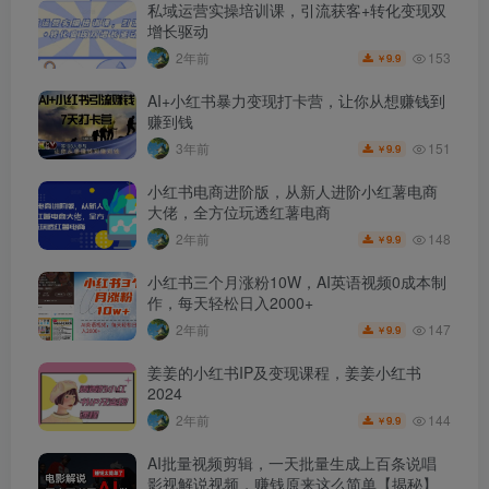
私域运营实操培训课，引流获客+转化变现双
增长驱动
153
2年前
9.9
￥
AI+小红书暴力变现打卡营，让你从想赚钱到
赚到钱
151
3年前
9.9
￥
小红书电商进阶版，从新人进阶小红薯电商
大佬，全方位玩透红薯电商
148
2年前
9.9
￥
小红书三个月涨粉10W，AI英语视频0成本制
作，每天轻松日入2000+
147
2年前
9.9
￥
姜姜的小红书IP及变现课程，姜姜小红书
2024
144
2年前
9.9
￥
AI批量视频剪辑，一天批量生成上百条说唱
影视解说视频，赚钱原来这么简单【揭秘】