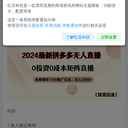
红豆科技是一款漂亮优雅的商城资讯类网站主题模板，功能强
您当前未登录！建议登陆后购买，可保存购买订单
大，配置简单
这是一条系统弹窗通知示例
管理员可在
主题设置-常用功能-弹窗通知
中进行相关设置
【顶流玩法】拼多多免费领取1700红包、
无人直播0成本
矩
阵日入2000+【揭秘】
了解红豆科技
立即设置
内容：
1.真人验证教程