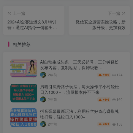
上一篇
下一篇
2024AI全赛道爆文8月特训
微信安全运营实操攻略，新
营：通过AI指令一键输出爆
版升级，更加有效
文，多平台矩阵发布，轻松
月入3W【揭秘】
相关推荐
AI自动生成头条，三天必起号，三分钟轻松
发布内容，复制粘贴，保姆级教…
174
2年前
9.9
￥
男粉引流野路子玩法，每天操作半小时轻松
日入1000＋，流量根本停不下来
160
2年前
9.9
￥
抖音弹幕最新玩法，利用粉丝好奇心赚取礼
物打赏，轻松日入1000+
158
2年前
9.9
￥