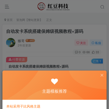
首页
冒泡网【整站更新】
正文
自动发卡系统搭建保姆级视频教程+源码
猴哥
关注
私信
2年前更新
0
66
33
付费资源
已售 1
自动发卡系统搭建保姆级视频教程+源码
此内容为付费资源，请付费后查看
9.9
￥
主题模板推荐
免费
免费
黄金会员
钻石会员
立即购买
本站采用子比风格主题