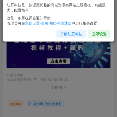
您当前未登录！建议登陆后购买，可保存购买订单
红豆科技是一款漂亮优雅的商城资讯类网站主题模板，功能强
大，配置简单
自动发卡系统搭建
保姆级视频教程+源码
这是一条系统弹窗通知示例
管理员可在
主题设置-常用功能-弹窗通知
中进行相关设置
了解红豆科技
立即设置
©
版权声明
文章版权归作者所有，未经允许请勿转载。
THE END
商城
冒泡网【整站更新】