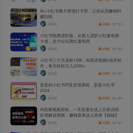
AI+小红书暴力变现打卡营，让你从想赚钱到
赚到钱
151
3年前
9.9
￥
小红书电商进阶版，从新人进阶小红薯电商
大佬，全方位玩透红薯电商
149
2年前
9.9
￥
小红书三个月涨粉10W，AI英语视频0成本制
作，每天轻松日入2000+
147
2年前
9.9
￥
姜姜的小红书IP及变现课程，姜姜小红书
2024
144
2年前
9.9
￥
AI批量视频剪辑，一天批量生成上百条说唱
影视解说视频，赚钱原来这么简单【揭秘】
141
2年前
9.9
￥