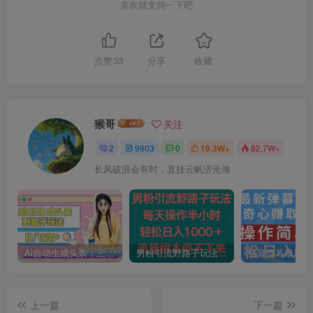
喜欢就支持一下吧
点赞
33
分享
收藏
猴哥
关注
2
9903
0
19.3W+
82.7W+
长风破浪会有时，直挂云帆济沧海
AI自动生成头条，三天必起号，三分钟轻松发布内容，复制粘贴，保姆级教…
男粉引流野路子玩法，每天操作半小时轻松日入1000＋，流量根本停不下来
上一篇
下一篇