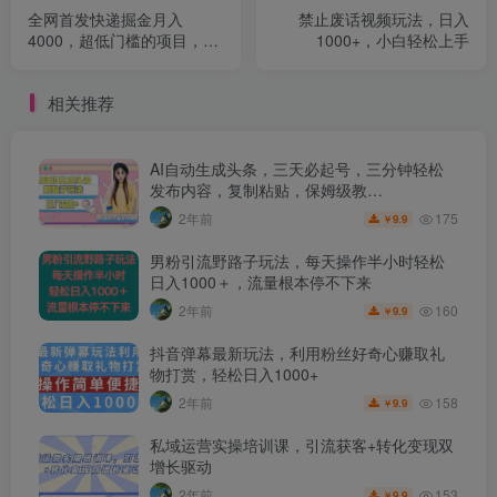
全网首发快递掘金月入
禁止废话视频玩法，日入
4000，超低门槛的项目，只
1000+，小白轻松上手
要会购物即可
相关推荐
AI自动生成头条，三天必起号，三分钟轻松
发布内容，复制粘贴，保姆级教…
175
2年前
9.9
￥
男粉引流野路子玩法，每天操作半小时轻松
日入1000＋，流量根本停不下来
160
2年前
9.9
￥
抖音弹幕最新玩法，利用粉丝好奇心赚取礼
物打赏，轻松日入1000+
158
2年前
9.9
￥
私域运营实操培训课，引流获客+转化变现双
增长驱动
153
2年前
9.9
￥