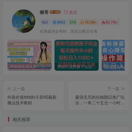
猴哥
关注
2
9903
0
19.3W+
82.7W+
长风破浪会有时，直挂云帆济沧海
AI自动生成头条，三天必起号，三分钟轻松发布内容，复制粘贴，保姆级教…
男粉引流野路子玩法，每天操作半小时轻松日入1000＋，流量根本停不下来
上一篇
下一篇
外面价值888的斗音KS最新
最强无尽的拉格朗日推广玩
搬运技术教程
法，一单二十五元一小时十
单，日入五百加！
相关推荐