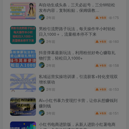
AI自动生成头条，三天必起号，三分钟轻松
发布内容，复制粘贴，保姆级教…
175
2年前
9.9
￥
男粉引流野路子玩法，每天操作半小时轻松
日入1000＋，流量根本停不下来
160
2年前
9.9
￥
抖音弹幕最新玩法，利用粉丝好奇心赚取礼
物打赏，轻松日入1000+
158
2年前
9.9
￥
私域运营实操培训课，引流获客+转化变现双
增长驱动
153
2年前
9.9
￥
AI+小红书暴力变现打卡营，让你从想赚钱到
赚到钱
151
3年前
9.9
￥
小红书电商进阶版，从新人进阶小红薯电商