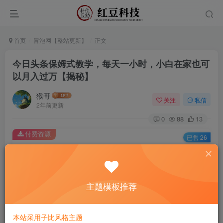
首页
冒泡网【整站更新】
正文
今日头条保姆式教学，每天一小时，小白在家也可
以月入过万【揭秘】
猴哥
关注
私信
2年前更新
0
88
13
付费资源
已售 26
今日头条保姆式教学，每天一小时，小白在家也可以月入过万【揭秘】
此内容为付费资源，请付费后查看
9.9
主题模板推荐
￥
免费
免费
黄金会员
钻石会员
本站采用子比风格主题
立即购买