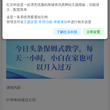
红豆科技是一款漂亮优雅的商城资讯类网站主题模板，功能强
您当前未登录！建议登陆后购买，可保存购买订单
大，配置简单
这是一条系统弹窗通知示例
管理员可在
主题设置-常用功能-弹窗通知
中进行相关设置
今日头条保姆式教学，每天一小时，小白在家也可以月入过
万【揭秘】
了解红豆科技
立即设置
课程内容：
01简单的项目介绍