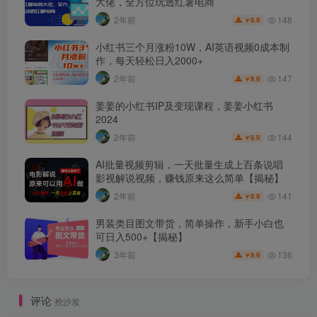
大佬，全方位玩透红薯电商
148
2年前
9.9
￥
小红书三个月涨粉10W，AI英语视频0成本制
作，每天轻松日入2000+
147
2年前
9.9
￥
姜姜的小红书IP及变现课程，姜姜小红书
2024
144
2年前
9.9
￥
AI批量视频剪辑，一天批量生成上百条说唱
影视解说视频，赚钱原来这么简单【揭秘】
141
2年前
9.9
￥
男装类目图文带货，简单操作，新手小白也
可日入500+【揭秘】
136
3年前
9.9
￥
评论
抢沙发