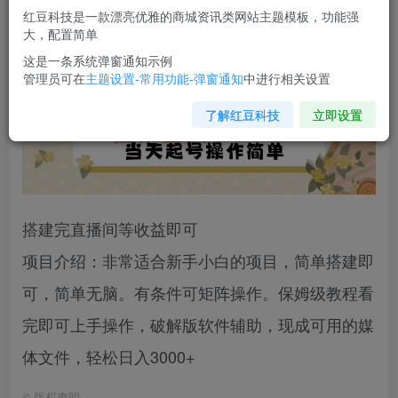
您当前未登录！建议登陆后购买，可保存购买订单
红豆科技是一款漂亮优雅的商城资讯类网站主题模板，功能强
大，配置简单
这是一条系统弹窗通知示例
管理员可在
主题设置-常用功能-弹窗通知
中进行相关设置
了解红豆科技
立即设置
搭建完直播间等收益即可
项目介绍：非常适合新手小白的项目，简单搭建即
可，简单无脑。有条件可矩阵操作。保姆级教程看
完即可上手操作，破解版软件辅助，现成可用的媒
体文件，轻松日入3000+
©
版权声明