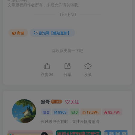
文章版权归作者所有，未经允许请勿转载。
THE END
商城
冒泡网【整站更新】
喜欢就支持一下吧
点赞
36
分享
收藏
猴哥
关注
2
9903
0
19.3W+
82.7W+
长风破浪会有时，直挂云帆济沧海