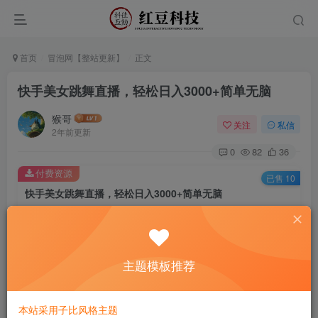
首页
冒泡网【整站更新】
正文
快手美女跳舞直播，轻松日入3000+简单无脑
猴哥
关注
私信
2年前更新
0
82
36
付费资源
已售 10
快手美女跳舞直播，轻松日入3000+简单无脑
此内容为付费资源，请付费后查看
9.9
￥
主题模板推荐
免费
免费
黄金会员
钻石会员
立即购买
本站采用子比风格主题