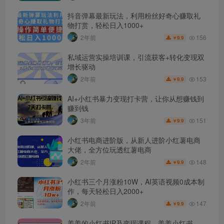
抖音弹幕最新玩法，利用粉丝好奇心赚取礼
物打赏，轻松日入1000+
156
2年前
9.9
￥
私域运营实操培训课，引流获客+转化变现双
增长驱动
153
2年前
9.9
￥
AI+小红书暴力变现打卡营，让你从想赚钱到
赚到钱
151
3年前
9.9
￥
小红书电商进阶版，从新人进阶小红薯电商
大佬，全方位玩透红薯电商
148
2年前
9.9
￥
小红书三个月涨粉10W，AI英语视频0成本制
作，每天轻松日入2000+
147
2年前
9.9
￥
姜姜的小红书IP及变现课程，姜姜小红书