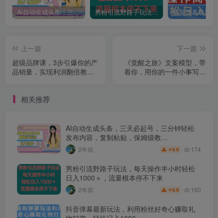
AI自动生成头条，三天必起号，三分钟轻松发布内容，复制粘贴，保姆级教…
男粉引流野路子玩法，每天操作半小时轻松日入1000＋，流量根本停不下来
上一篇
下一篇
超级品牌课，3步引爆你的产
《觉醒之旅》文案模型，带
品销量，实现利润翻倍教你
着你，用你的一件小事写出
落地做好品牌的课
一篇，用户有期待，对社会
有价值，对自己有意义的短
相关推荐
视频文案
AI自动生成头条，三天必起号，三分钟轻松
发布内容，复制粘贴，保姆级教…
174
2年前
9.9
￥
男粉引流野路子玩法，每天操作半小时轻松
日入1000＋，流量根本停不下来
160
2年前
9.9
￥
抖音弹幕最新玩法，利用粉丝好奇心赚取礼
物打赏，轻松日入1000+