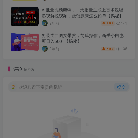
AI批量视频剪辑，一天批量生成上百条说唱
影视解说视频，赚钱原来这么简单【揭秘】
141
2年前
9.9
￥
男装类目图文带货，简单操作，新手小白也
可日入500+【揭秘】
136
3年前
9.9
￥
评论
抢沙发
欢迎您留下宝贵的见解！
提交