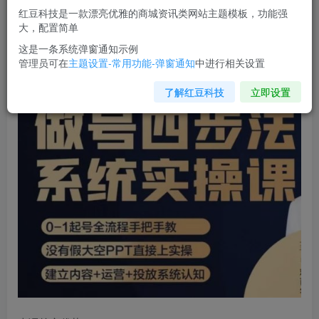
红豆科技是一款漂亮优雅的商城资讯类网站主题模板，功能强
您当前未登录！建议登陆后购买，可保存购买订单
大，配置简单
这是一条系统弹窗通知示例
管理员可在
主题设置-常用功能-弹窗通知
中进行相关设置
做号四步法
，从头梳理做账号的每个环节，0-1起号全流程
了解红豆科技
立即设置