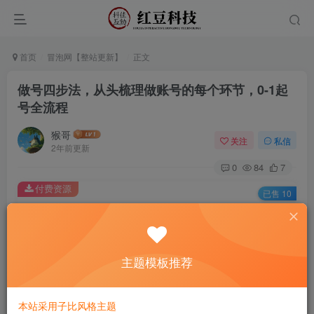
首页
冒泡网【整站更新】
正文
做号四步法，从头梳理做账号的每个环节，0-1起
号全流程
猴哥
关注
私信
2年前更新
0
84
7
付费资源
已售 10
做号四步法，从头梳理做账号的每个环节，0-1起号全流程
此内容为付费资源，请付费后查看
9.9
主题模板推荐
￥
免费
免费
黄金会员
钻石会员
本站采用子比风格主题
立即购买