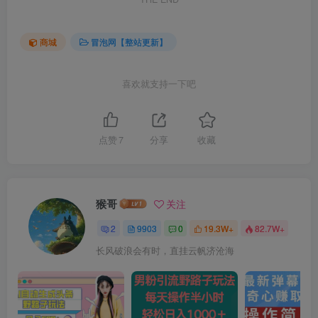
商城
冒泡网【整站更新】
喜欢就支持一下吧
点赞
7
分享
收藏
猴哥
关注
2
9903
0
19.3W+
82.7W+
长风破浪会有时，直挂云帆济沧海