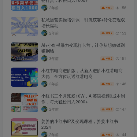
158
2年前
9.9
￥
私域运营实操培训课，引流获客+转化变现双
增长驱动
153
2年前
9.9
￥
AI+小红书暴力变现打卡营，让你从想赚钱到
赚到钱
151
3年前
9.9
￥
小红书电商进阶版，从新人进阶小红薯电商
大佬，全方位玩透红薯电商
148
2年前
9.9
￥
小红书三个月涨粉10W，AI英语视频0成本制
作，每天轻松日入2000+
147
2年前
9.9
￥
姜姜的小红书IP及变现课程，姜姜小红书
2024
144
2年前
9.9
￥