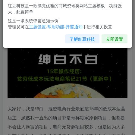
红豆科技是一款漂亮优雅的商城资讯类网站主题模板，功能强
您当前未登录！建议登陆后购买，可保存购买订单
大，配置简单
这是一条系统弹窗通知示例
管理员可在
主题设置-常用功能-弹窗通知
中进行相关设置
绅白不白·15年操作经历：贫穷
低成本玩法电商笔记21节
（更
新中）
了解红豆科技
立即设置
大家好，我是绅白，混迹电商行业最底层15年的低成本运营
店主，虽然我一直出的项目都是号称独家原创项目，但都是
不会让人暴富的项目，电商无货源项目较多，但是因为大多