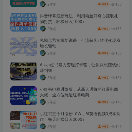
160
2年前
9.9
￥
抖音弹幕最新玩法，利用粉丝好奇心赚取礼
物打赏，轻松日入1000+
156
2年前
9.9
￥
私域运营实操培训课，引流获客+转化变现双
增长驱动
153
2年前
9.9
￥
AI+小红书暴力变现打卡营，让你从想赚钱到
赚到钱
151
3年前
9.9
￥
小红书电商进阶版，从新人进阶小红薯电商
大佬，全方位玩透红薯电商
148
2年前
9.9
￥
小红书三个月涨粉10W，AI英语视频0成本制
作，每天轻松日入2000+
146
2年前
9.9
￥