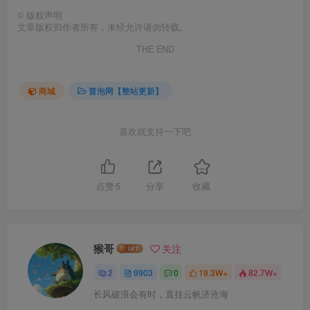
©
版权声明
文章版权归作者所有，未经允许请勿转载。
THE END
商城
冒泡网【整站更新】
喜欢就支持一下吧
点赞
5
分享
收藏
猴哥
关注
2
9903
0
19.3W+
82.7W+
长风破浪会有时，直挂云帆济沧海