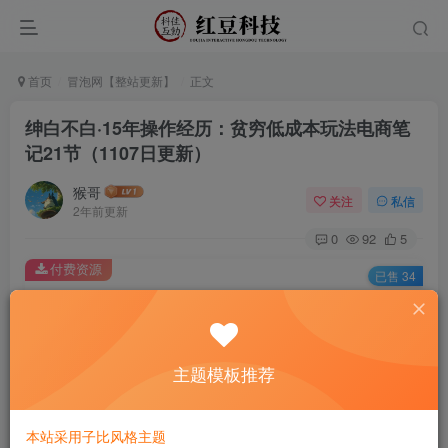
首页
冒泡网【整站更新】
正文
绅白不白·15年操作经历：贫穷低成本玩法电商笔
记21节（1107日更新）
猴哥
关注
私信
2年前更新
0
92
5
付费资源
已售 34
绅白不白·15年操作经历：贫穷低成本玩法电商笔记21节（1107日更新）
此内容为付费资源，请付费后查看
9.9
主题模板推荐
￥
免费
免费
黄金会员
钻石会员
本站采用子比风格主题
立即购买