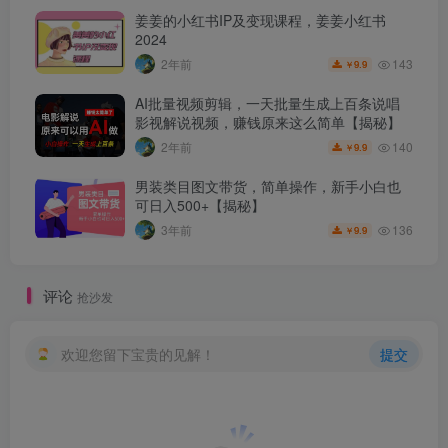
姜姜的小红书IP及变现课程，姜姜小红书
2024
143
2年前
9.9
￥
AI批量视频剪辑，一天批量生成上百条说唱
影视解说视频，赚钱原来这么简单【揭秘】
140
2年前
9.9
￥
男装类目图文带货，简单操作，新手小白也
可日入500+【揭秘】
136
3年前
9.9
￥
评论
抢沙发
欢迎您留下宝贵的见解！
提交