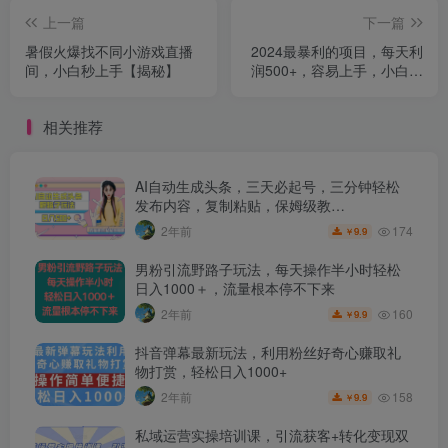
上一篇
下一篇
暑假火爆找不同小游戏直播
2024最暴利的项目，每天利
间，小白秒上手【揭秘】
润500+，容易上手，小白一
分钟学会，一分钟出结果
相关推荐
AI自动生成头条，三天必起号，三分钟轻松
发布内容，复制粘贴，保姆级教…
174
2年前
9.9
￥
男粉引流野路子玩法，每天操作半小时轻松
日入1000＋，流量根本停不下来
160
2年前
9.9
￥
抖音弹幕最新玩法，利用粉丝好奇心赚取礼
物打赏，轻松日入1000+
158
2年前
9.9
￥
私域运营实操培训课，引流获客+转化变现双