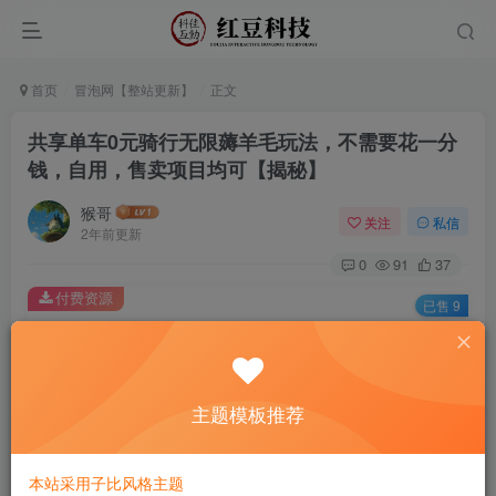
首页
冒泡网【整站更新】
正文
共享单车0元骑行无限薅羊毛玩法，不需要花一分
钱，自用，售卖项目均可【揭秘】
猴哥
关注
私信
2年前更新
0
91
37
付费资源
已售 9
共享单车0元骑行无限薅羊毛玩法，不需要花一分钱，自用，售卖项目均可【揭秘】
此内容为付费资源，请付费后查看
9.9
主题模板推荐
￥
免费
免费
黄金会员
钻石会员
本站采用子比风格主题
立即购买