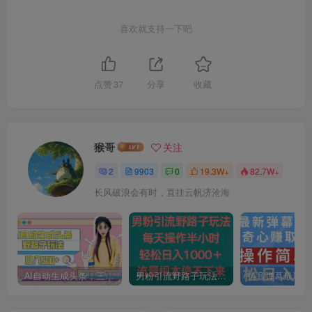
喜欢就支持一下吧
点赞
37
分享
收藏
猴哥
关注
2
9903
0
19.3W+
82.7W+
长风破浪会有时，直挂云帆济沧海
AI自动生成头条，三天必起号，三分钟轻松发布内容，复制粘贴，保姆级教…
男粉引流野路子玩法，每天操作半小时轻松日入1000＋，流量根本停不下来