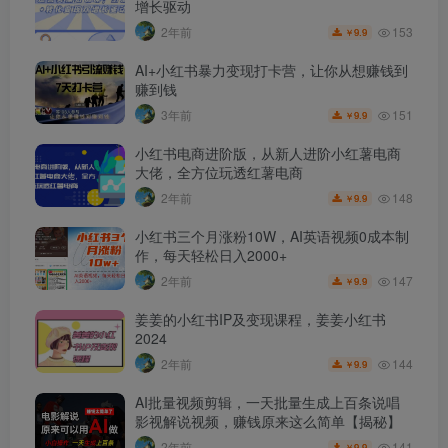
增长驱动
153
2年前
9.9
￥
AI+小红书暴力变现打卡营，让你从想赚钱到
赚到钱
151
3年前
9.9
￥
小红书电商进阶版，从新人进阶小红薯电商
大佬，全方位玩透红薯电商
148
2年前
9.9
￥
小红书三个月涨粉10W，AI英语视频0成本制
作，每天轻松日入2000+
147
2年前
9.9
￥
姜姜的小红书IP及变现课程，姜姜小红书
2024
144
2年前
9.9
￥
AI批量视频剪辑，一天批量生成上百条说唱
影视解说视频，赚钱原来这么简单【揭秘】
141
2年前
9.9
￥