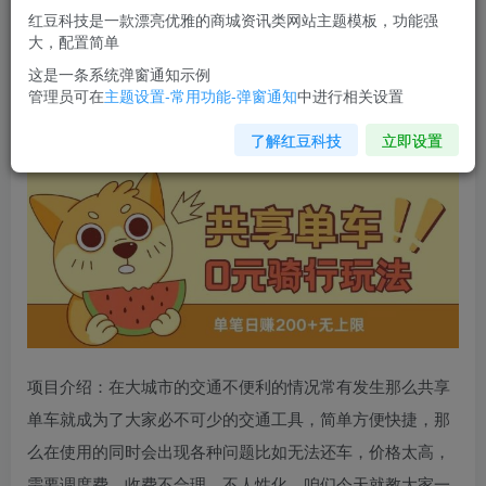
红豆科技是一款漂亮优雅的商城资讯类网站主题模板，功能强
您当前未登录！建议登陆后购买，可保存购买订单
大，配置简单
这是一条系统弹窗通知示例
管理员可在
主题设置-常用功能-弹窗通知
中进行相关设置
共享单车0元骑行无限薅羊毛玩法
，不需要花一分钱，自用，
售卖项目均可【揭秘】
了解红豆科技
立即设置
项目介绍：在大城市的交通不便利的情况常有发生那么共享
单车就成为了大家必不可少的交通工具，简单方便快捷，那
么在使用的同时会出现各种问题比如无法还车，价格太高，
需要调度费，收费不合理，不人性化，咱们今天就教大家一