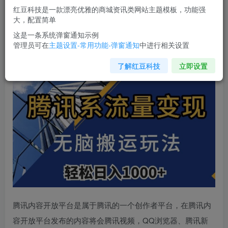
红豆科技是一款漂亮优雅的商城资讯类网站主题模板，功能强
您当前未登录！建议登陆后购买，可保存购买订单
大，配置简单
这是一条系统弹窗通知示例
管理员可在
主题设置-常用功能-弹窗通知
中进行相关设置
腾讯系流量变现
，无脑搬运玩法，日入1000+（附481G素
材）【揭秘】
了解红豆科技
立即设置
腾讯内容开放平台是属于腾讯的一个创作者平台，在腾讯内
容开放平台发布的内容将会腾讯视频，QQ浏览器、腾讯新