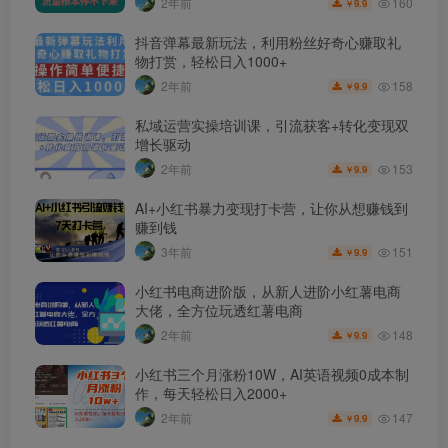
160
2年前
9.9
￥
抖音弹幕最新玩法，利用粉丝好奇心赚取礼
物打赏，轻松日入1000+
158
2年前
9.9
￥
私域运营实操培训课，引流获客+转化变现双
增长驱动
153
2年前
9.9
￥
AI+小红书暴力变现打卡营，让你从想赚钱到
赚到钱
151
3年前
9.9
￥
小红书电商进阶版，从新人进阶小红薯电商
大佬，全方位玩透红薯电商
148
2年前
9.9
￥
小红书三个月涨粉10W，AI英语视频0成本制
作，每天轻松日入2000+
147
2年前
9.9
￥