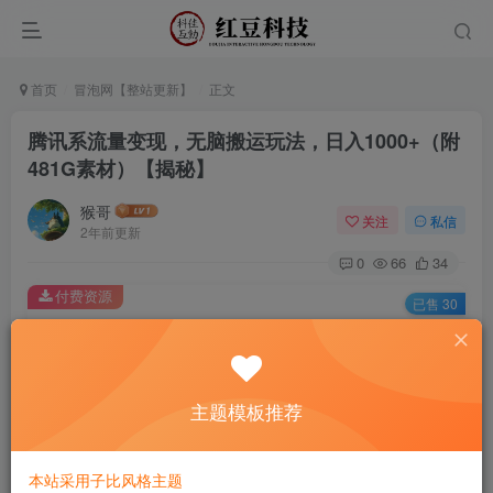
首页
冒泡网【整站更新】
正文
腾讯系流量变现，无脑搬运玩法，日入1000+（附
481G素材）【揭秘】
猴哥
关注
私信
2年前更新
0
66
34
付费资源
已售 30
腾讯系流量变现，无脑搬运玩法，日入1000+（附481G素材）【揭秘】
此内容为付费资源，请付费后查看
9.9
主题模板推荐
￥
免费
免费
黄金会员
钻石会员
本站采用子比风格主题
立即购买