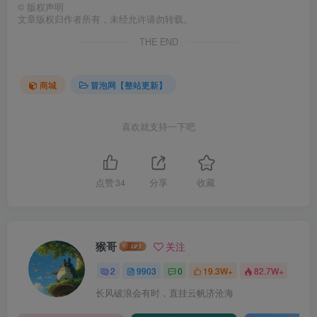
©
版权声明
文章版权归作者所有，未经允许请勿转载。
THE END
商城
冒泡网【整站更新】
喜欢就支持一下吧
点赞
34
分享
收藏
猴哥
关注
2
9903
0
19.3W+
82.7W+
长风破浪会有时，直挂云帆济沧海