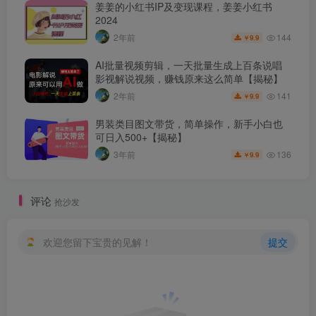
姜姜的小红书IP及变现课程，姜姜小红书
2024
144
2年前
9.9
￥
AI批量视频剪辑，一天批量生成上百条说唱
影视解说视频，赚钱原来这么简单【揭秘】
141
2年前
9.9
￥
男装类目图文带货，简单操作，新手小白也
可日入500+【揭秘】
136
3年前
9.9
￥
评论
抢沙发
欢迎您留下宝贵的见解！
提交