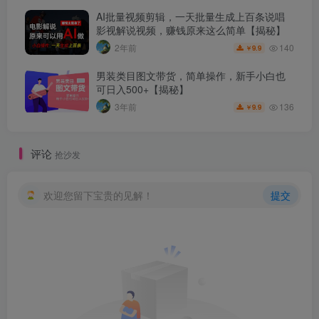
AI批量视频剪辑，一天批量生成上百条说唱
影视解说视频，赚钱原来这么简单【揭秘】
140
2年前
9.9
￥
男装类目图文带货，简单操作，新手小白也
可日入500+【揭秘】
136
3年前
9.9
￥
评论
抢沙发
欢迎您留下宝贵的见解！
提交