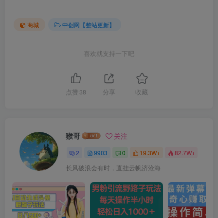
商城
中创网【整站更新】
喜欢就支持一下吧
点赞
38
分享
收藏
猴哥
关注
2
9903
0
19.3W+
82.7W+
长风破浪会有时，直挂云帆济沧海