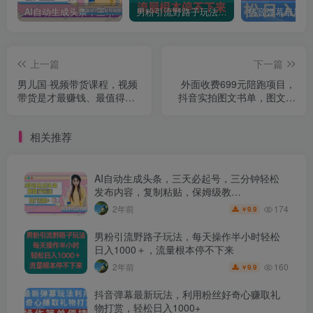
AI自动生成头条，三天必起号，三分钟轻松发布内容，复制粘贴，保姆级教…
男粉引流野路子玩法，每天操作半小时轻松日入1000＋，流量根本停不下来
上一篇
下一篇
男儿国·视频带货课程，视频
外面收费699元陪跑项目，
带货是才‬最赚钱、最值得长
抖音实拍图文书单，图文带
期去做的方向，没有之一，
货全攻略
变现简单直接
相关推荐
AI自动生成头条，三天必起号，三分钟轻松
发布内容，复制粘贴，保姆级教…
174
2年前
9.9
￥
男粉引流野路子玩法，每天操作半小时轻松
日入1000＋，流量根本停不下来
160
2年前
9.9
￥
抖音弹幕最新玩法，利用粉丝好奇心赚取礼
物打赏，轻松日入1000+