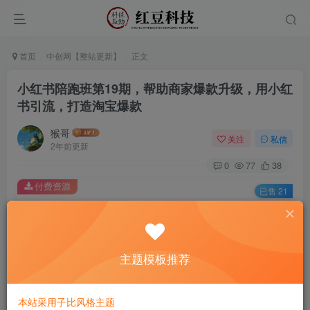
首页
中创网【整站更新】
正文
小红书陪跑班第19期，帮助商家爆款升级，用小红
书引流，打造淘宝爆款
猴哥
关注
私信
2年前更新
0
77
38
付费资源
已售 21
小红书陪跑班第19期，帮助商家爆款升级，用小红书引流，打造淘宝爆款
此内容为付费资源，请付费后查看
9.9
主题模板推荐
￥
免费
免费
黄金会员
钻石会员
本站采用子比风格主题
立即购买