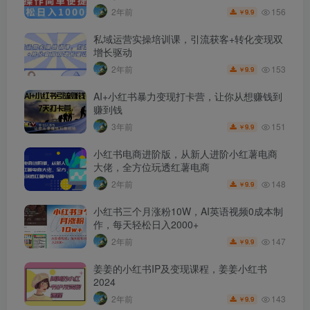
156
2年前
9.9
￥
私域运营实操培训课，引流获客+转化变现双
增长驱动
153
2年前
9.9
￥
AI+小红书暴力变现打卡营，让你从想赚钱到
赚到钱
151
3年前
9.9
￥
小红书电商进阶版，从新人进阶小红薯电商
大佬，全方位玩透红薯电商
148
2年前
9.9
￥
小红书三个月涨粉10W，AI英语视频0成本制
作，每天轻松日入2000+
147
2年前
9.9
￥
姜姜的小红书IP及变现课程，姜姜小红书
2024
143
2年前
9.9
￥