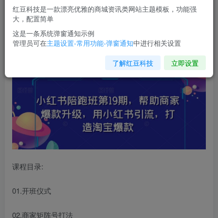
红豆科技是一款漂亮优雅的商城资讯类网站主题模板，功能强
您当前未登录！建议登陆后购买，可保存购买订单
大，配置简单
这是一条系统弹窗通知示例
管理员可在
主题设置-常用功能-弹窗通知
中进行相关设置
小红书陪跑班第19期
，帮助商家爆款升级，用小红书引流，
打造淘宝爆款
了解红豆科技
立即设置
课程目录:
01.开班仪式
02.商家矩阵号打法